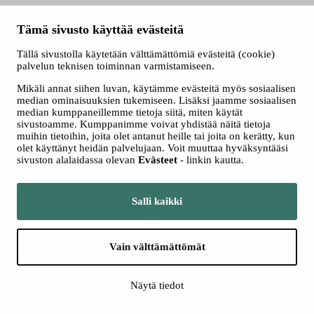
+358 3 243 4111
Tämä sivusto käyttää evästeitä
Konsertit
Tällä sivustolla käytetään välttämättömiä evästeitä (cookie)
palvelun teknisen toiminnan varmistamiseen.
Mikäli annat siihen luvan, käytämme evästeitä myös sosiaalisen
median ominaisuuksien tukemiseen. Lisäksi jaamme sosiaalisen
median kumppaneillemme tietoja siitä, miten käytät
sivustoamme. Kumppanimme voivat yhdistää näitä tietoja
muihin tietoihin, joita olet antanut heille tai joita on kerätty, kun
olet käyttänyt heidän palvelujaan. Voit muuttaa hyväksyntääsi
sivuston alalaidassa olevan
Evästeet
- linkin kautta.
Katso kaikki
konsertit
Salli kaikki
Vain välttämättömät
Näytä tiedot
Kamarimusiikki