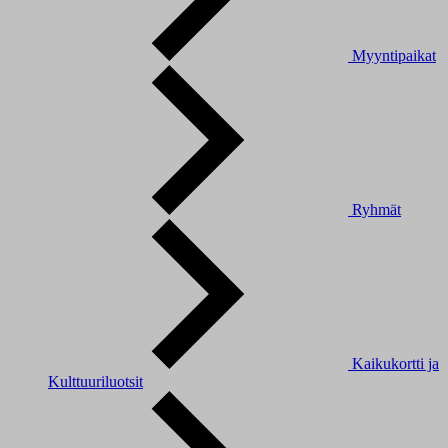
Myyntipaikat
Ryhmät
Kaikukortti ja
Kulttuuriluotsit