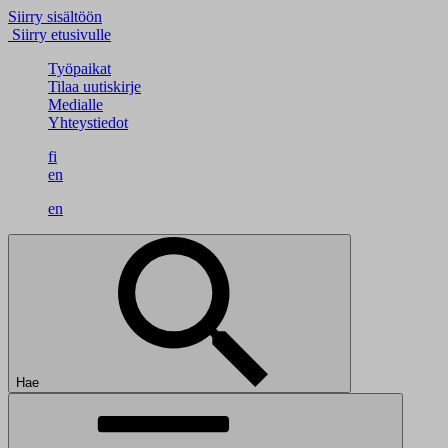
Siirry sisältöön
Siirry etusivulle
Työpaikat
Tilaa uutiskirje
Medialle
Yhteystiedot
fi
en
en
Hae