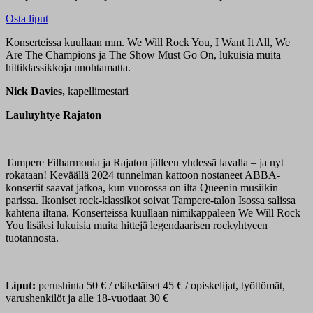
Osta liput
Konserteissa kuullaan mm. We Will Rock You, I Want It All, We
Are The Champions ja The Show Must Go On, lukuisia muita
hittiklassikkoja unohtamatta.
Nick Davies,
kapellimestari
Lauluyhtye Rajaton
Tampere Filharmonia ja Rajaton jälleen yhdessä lavalla – ja nyt
rokataan! Keväällä 2024 tunnelman kattoon nostaneet ABBA-
konsertit saavat jatkoa, kun vuorossa on ilta Queenin musiikin
parissa. Ikoniset rock-klassikot soivat Tampere-talon Isossa salissa
kahtena iltana. Konserteissa kuullaan nimikappaleen We Will Rock
You lisäksi lukuisia muita hittejä legendaarisen rockyhtyeen
tuotannosta.
Liput:
perushinta 50 € / eläkeläiset 45 € / opiskelijat, työttömät,
varushenkilöt ja alle 18-vuotiaat 30 €