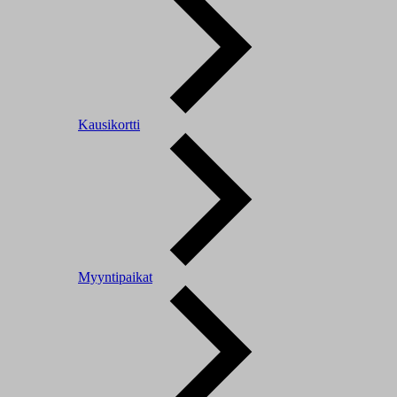
Kausikortti
Myyntipaikat