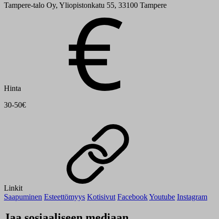
Tampere-talo Oy, Yliopistonkatu 55, 33100 Tampere
Hinta
30-50€
Linkit
Saapuminen
Esteettömyys
Kotisivut
Facebook
Youtube
Instagram
Jaa sosiaaliseen mediaan