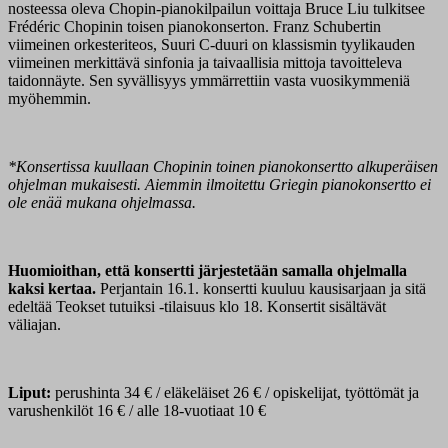
nosteessa oleva Chopin-pianokilpailun voittaja Bruce Liu tulkitsee
Frédéric Chopinin toisen pianokonserton. Franz Schubertin
viimeinen orkesteriteos, Suuri C-duuri on klassismin tyylikauden
viimeinen merkittävä sinfonia ja taivaallisia mittoja tavoitteleva
taidonnäyte. Sen syvällisyys ymmärrettiin vasta vuosikymmeniä
myöhemmin.
*Konsertissa kuullaan Chopinin toinen pianokonsertto alkuperäisen
ohjelman mukaisesti. Aiemmin ilmoitettu Griegin pianokonsertto ei
ole enää mukana ohjelmassa.
Huomioithan, että konsertti järjestetään samalla ohjelmalla
kaksi kertaa.
Perjantain 16.1. konsertti kuuluu kausisarjaan ja sitä
edeltää Teokset tutuiksi -tilaisuus klo 18. Konsertit sisältävät
väliajan.
Liput:
perushinta 34 € / eläkeläiset 26 € / opiskelijat, työttömät ja
varushenkilöt 16 € / alle 18-vuotiaat 10 €