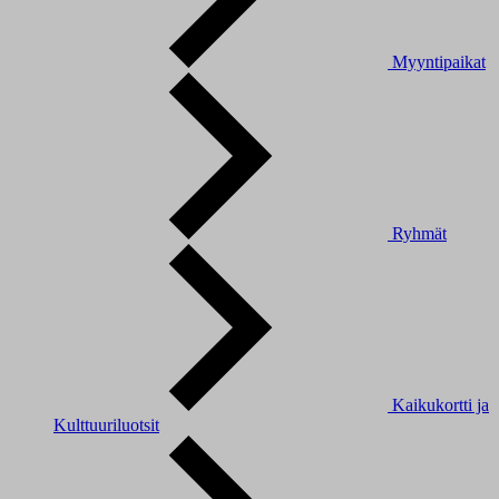
Myyntipaikat
Ryhmät
Kaikukortti ja
Kulttuuriluotsit