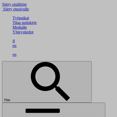
Siirry sisältöön
Siirry etusivulle
Työpaikat
Tilaa uutiskirje
Medialle
Yhteystiedot
fi
en
en
Hae