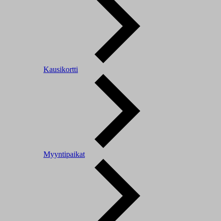
Kausikortti
Myyntipaikat