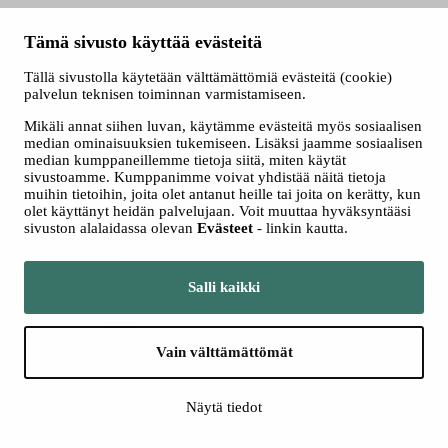
Tämä sivusto käyttää evästeitä
Tällä sivustolla käytetään välttämättömiä evästeitä (cookie)
palvelun teknisen toiminnan varmistamiseen.
Mikäli annat siihen luvan, käytämme evästeitä myös sosiaalisen
median ominaisuuksien tukemiseen. Lisäksi jaamme sosiaalisen
median kumppaneillemme tietoja siitä, miten käytät
sivustoamme. Kumppanimme voivat yhdistää näitä tietoja
muihin tietoihin, joita olet antanut heille tai joita on kerätty, kun
olet käyttänyt heidän palvelujaan. Voit muuttaa hyväksyntääsi
Tampere Filharmonia
sivuston alalaidassa olevan
Evästeet
- linkin kautta.
Yliopistonkatu 55
33100 Tampere
Salli kaikki
Vain välttämättömät
Näytä tiedot