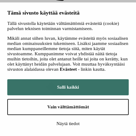
+358 3 243 4111
Tämä sivusto käyttää evästeitä
Konsertit
Tällä sivustolla käytetään välttämättömiä evästeitä (cookie)
palvelun teknisen toiminnan varmistamiseen.
Mikäli annat siihen luvan, käytämme evästeitä myös sosiaalisen
median ominaisuuksien tukemiseen. Lisäksi jaamme sosiaalisen
median kumppaneillemme tietoja siitä, miten käytät
sivustoamme. Kumppanimme voivat yhdistää näitä tietoja
muihin tietoihin, joita olet antanut heille tai joita on kerätty, kun
olet käyttänyt heidän palvelujaan. Voit muuttaa hyväksyntääsi
sivuston alalaidassa olevan
Evästeet
- linkin kautta.
Katso kaikki
konsertit
Salli kaikki
Vain välttämättömät
Näytä tiedot
Kamarimusiikki