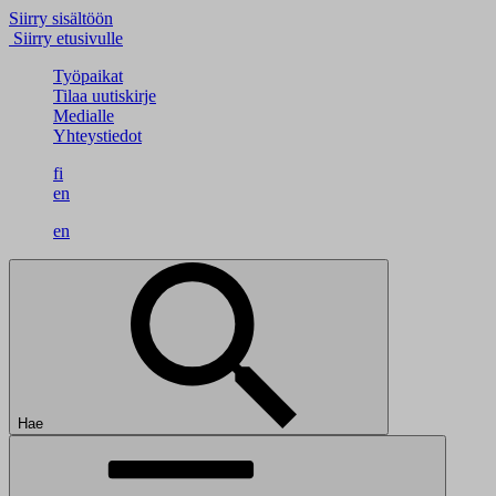
Siirry sisältöön
Siirry etusivulle
Työpaikat
Tilaa uutiskirje
Medialle
Yhteystiedot
fi
en
en
Hae