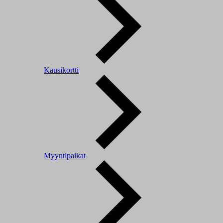
Kausikortti
Myyntipaikat