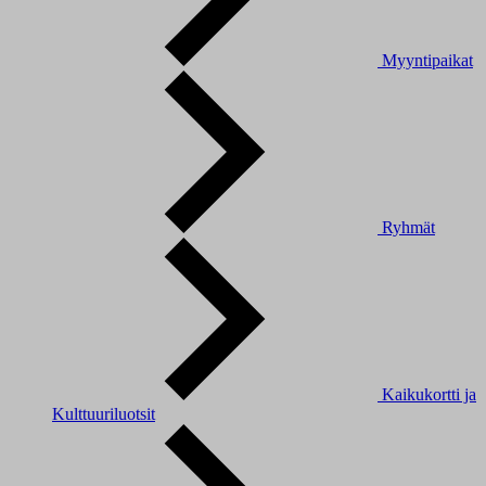
Myyntipaikat
Ryhmät
Kaikukortti ja
Kulttuuriluotsit