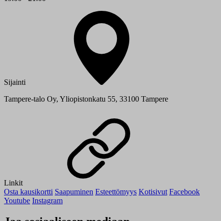
Sijainti
Tampere-talo Oy, Yliopistonkatu 55, 33100 Tampere
Linkit
Osta kausikortti
Saapuminen
Esteettömyys
Kotisivut
Facebook
Youtube
Instagram