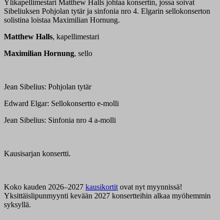
Ylikapellimestari Matthew Halls johtaa konsertin, jossa soivat
Sibeliuksen Pohjolan tytär ja sinfonia nro 4. Elgarin sellokonserton
solistina loistaa Maximilian Hornung.
Matthew Halls
, kapellimestari
Maximilian Hornung
, sello
Jean Sibelius: Pohjolan tytär
Edward Elgar: Sellokonsertto e‑molli
Jean Sibelius: Sinfonia nro 4 a‑molli
Kausisarjan konsertti.
Koko kauden 2026–2027
kausikortit
ovat nyt myynnissä!
Yksittäislipunmyynti kevään 2027 konsertteihin alkaa myöhemmin
syksyllä.