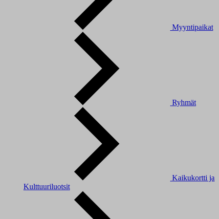
Myyntipaikat
Ryhmät
Kaikukortti ja
Kulttuuriluotsit