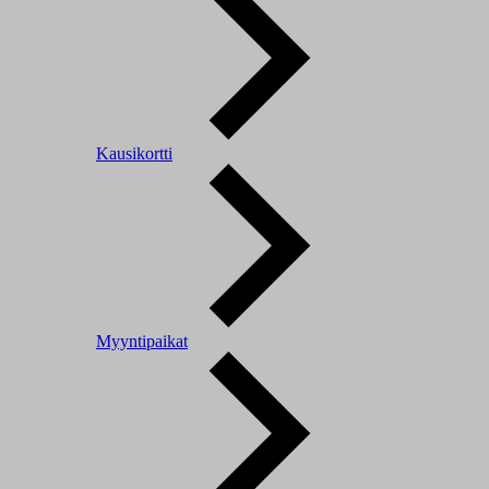
Kausikortti
Myyntipaikat