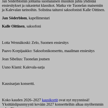
Jan Söderblomin johtama suomalaisen musiikin juhla yhdistää
ensiesitykset ja rakastetut klassikot. Matka vie Tuonelan maisemiin
ja Kalevalan tarinoihin. Solistina taituroi saksofonisti Kalle Oittinen.
Jan Söderblom
, kapellimestari
Kalle Oittinen
, saksofoni
Lotta Wennäkoski: Zelo, Suomen ensiesitys
Paavo Korpijaakko: Saksofonikonsertto, maailman ensiesitys
Jean Sibelius: Tuonelan joutsen
Uuno Klami: Kalevala-sarja
Kausisarjan konsertti.
Koko kauden 2026–2027
kausikortit
ovat nyt myynnissä!
Yksittäislipunmyynti kevään 2027 konsertteihin alkaa myöhemmin