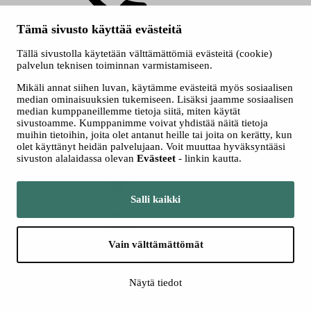
Tämä sivusto käyttää evästeitä
+358 3 243 4111
Tällä sivustolla käytetään välttämättömiä evästeitä (cookie)
Konsertit
palvelun teknisen toiminnan varmistamiseen.
Mikäli annat siihen luvan, käytämme evästeitä myös sosiaalisen
median ominaisuuksien tukemiseen. Lisäksi jaamme sosiaalisen
median kumppaneillemme tietoja siitä, miten käytät
sivustoamme. Kumppanimme voivat yhdistää näitä tietoja
muihin tietoihin, joita olet antanut heille tai joita on kerätty, kun
olet käyttänyt heidän palvelujaan. Voit muuttaa hyväksyntääsi
sivuston alalaidassa olevan
Evästeet
- linkin kautta.
Katso kaikki
Salli kaikki
konsertit
Vain välttämättömät
Näytä tiedot