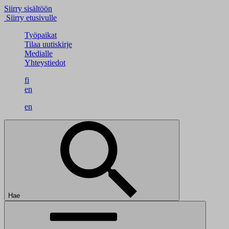
Siirry sisältöön
Siirry etusivulle
Työpaikat
Tilaa uutiskirje
Medialle
Yhteystiedot
fi
en
en
Hae