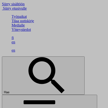
Siirry sisältöön
Siirry etusivulle
Työpaikat
Tilaa uutiskirje
Medialle
Yhteystiedot
fi
en
en
Hae