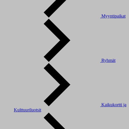
Myyntipaikat
Ryhmät
Kaikukortti ja
Kulttuuriluotsit