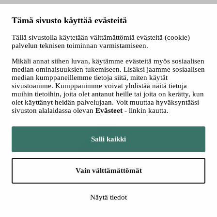
Tämä sivusto käyttää evästeitä
Tällä sivustolla käytetään välttämättömiä evästeitä (cookie)
palvelun teknisen toiminnan varmistamiseen.
Mikäli annat siihen luvan, käytämme evästeitä myös sosiaalisen
median ominaisuuksien tukemiseen. Lisäksi jaamme sosiaalisen
Katso kaikki
median kumppaneillemme tietoja siitä, miten käytät
konsertit
sivustoamme. Kumppanimme voivat yhdistää näitä tietoja
muihin tietoihin, joita olet antanut heille tai joita on kerätty, kun
olet käyttänyt heidän palvelujaan. Voit muuttaa hyväksyntääsi
sivuston alalaidassa olevan
Evästeet
- linkin kautta.
Salli kaikki
Kamarimusiikki
Vain välttämättömät
Näytä tiedot