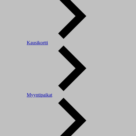
Kausikortti
Myyntipaikat