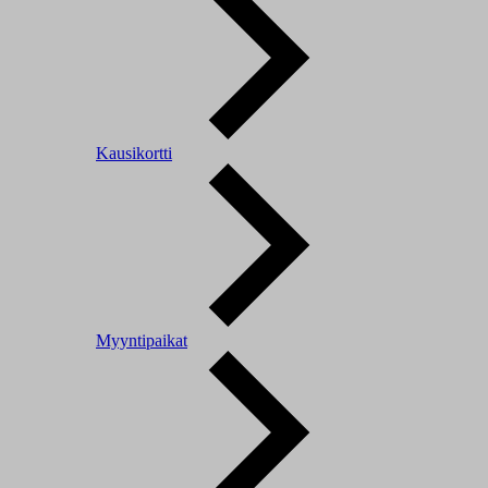
Kausikortti
Myyntipaikat