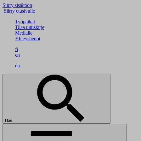
Siirry sisältöön
Siirry etusivulle
Työpaikat
Tilaa uutiskirje
Medialle
Yhteystiedot
fi
en
en
Hae