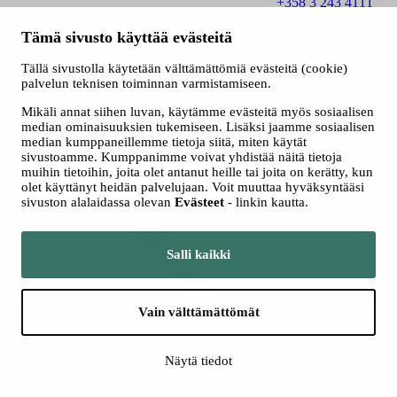
+358 3 243 4111
Konsertit
Tämä sivusto käyttää evästeitä
Tällä sivustolla käytetään välttämättömiä evästeitä (cookie)
palvelun teknisen toiminnan varmistamiseen.
Mikäli annat siihen luvan, käytämme evästeitä myös sosiaalisen
median ominaisuuksien tukemiseen. Lisäksi jaamme sosiaalisen
median kumppaneillemme tietoja siitä, miten käytät
sivustoamme. Kumppanimme voivat yhdistää näitä tietoja
muihin tietoihin, joita olet antanut heille tai joita on kerätty, kun
olet käyttänyt heidän palvelujaan. Voit muuttaa hyväksyntääsi
Katso kaikki
sivuston alalaidassa olevan
Evästeet
- linkin kautta.
konsertit
Salli kaikki
Vain välttämättömät
Näytä tiedot
Kamarimusiikki