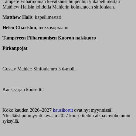
Tampere Filharmonian kevätkausi huipentuu ylikapellimestari
Matthew Hallsin johdolla Mahlerin kolmanteen sinfoniaan.
Matthew Halls
, kapellimestari
Helen Charlston
, mezzosopraano
Tampereen Filharmonisen Kuoron naiskuoro
Pirkanpojat
Gustav Mahler: Sinfonia nro 3 d‑molli
Kausisarjan konsertti.
Koko kauden 2026–2027
kausikortit
ovat nyt myynnissä!
Yksittäislipunmyynti kevään 2027 konsertteihin alkaa myöhemmin
syksyllä.