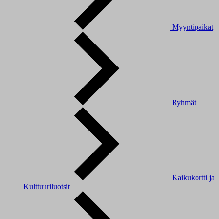
Myyntipaikat
Ryhmät
Kaikukortti ja
Kulttuuriluotsit