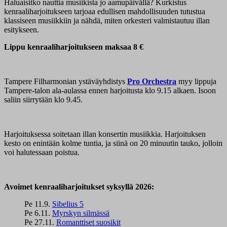
Haluaisitko nauttia musiikista jo aamupäivällä? Kurkistus
kenraaliharjoitukseen tarjoaa edullisen mahdollisuuden tutustua
klassiseen musiikkiin ja nähdä, miten orkesteri valmistautuu illan
esitykseen.
Lippu kenraaliharjoitukseen maksaa 8 €
Tampere Filharmonian ystäväyhdistys
Pro Orchestra
myy lippuja
Tampere-talon ala-aulassa ennen harjoitusta klo 9.15 alkaen. Isoon
saliin siirrytään klo 9.45.
Harjoituksessa soitetaan illan konsertin musiikkia. Harjoituksen
kesto on enintään kolme tuntia, ja siinä on 20 minuutin tauko, jolloin
voi halutessaan poistua.
Avoimet kenraaliharjoitukset syksyllä 2026:
Pe 11.9.
Sibelius 5
Pe 6.11.
Myrskyn silmässä
Pe 27.11.
Romanttiset suosikit