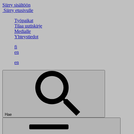
Siirry sisältöön
Siirry etusivulle
Työpaikat
Tilaa uutiskirje
Medialle
Yhteystiedot
fi
en
en
Hae