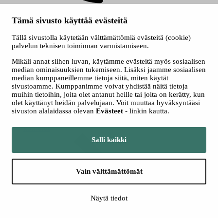
+358 3 243 4111
Tämä sivusto käyttää evästeitä
Konsertit
Tällä sivustolla käytetään välttämättömiä evästeitä (cookie)
palvelun teknisen toiminnan varmistamiseen.
Mikäli annat siihen luvan, käytämme evästeitä myös sosiaalisen
median ominaisuuksien tukemiseen. Lisäksi jaamme sosiaalisen
median kumppaneillemme tietoja siitä, miten käytät
sivustoamme. Kumppanimme voivat yhdistää näitä tietoja
muihin tietoihin, joita olet antanut heille tai joita on kerätty, kun
olet käyttänyt heidän palvelujaan. Voit muuttaa hyväksyntääsi
sivuston alalaidassa olevan
Evästeet
- linkin kautta.
Katso kaikki
konsertit
Salli kaikki
Vain välttämättömät
Näytä tiedot
Kamarimusiikki