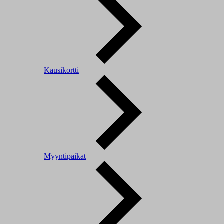
Kausikortti
Myyntipaikat