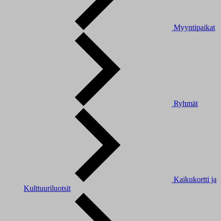
Myyntipaikat
Ryhmät
Kaikukortti ja
Kulttuuriluotsit