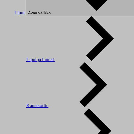
Liput
Avaa valikko
Liput ja hinnat
Kausikortti