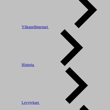
Ylikapellimestari
Historia
Levytykset