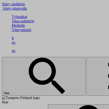
Siirry sisältöön
Siirry etusivulle
Työpaikat
Tilaa uutiskirje
Medialle
Yhteystiedot
fi
en
en
Hae
Hae