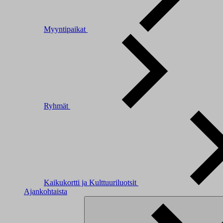
Myyntipaikat
Ryhmät
Kaikukortti ja Kulttuuriluotsit
Ajankohtaista