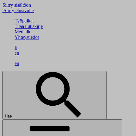
Siirry sisältöön
Siirry etusivulle
Työpaikat
Tilaa uutiskirje
Medialle
Yhteystiedot
fi
en
en
Hae