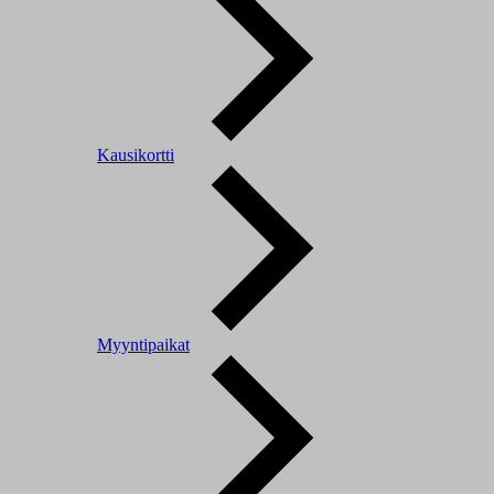
Kausikortti
Myyntipaikat