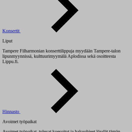
Konsertit
Liput
Tampere Filharmonian konserttilippuja myydään Tampere-talon
lipunmyynnissä, kulttuurimyymälä Aplodissa sekä osoitteesta
Lippu.fi.
Hinnasto
Avoimet työpaikat
Avoimet työpaikat, tulevat koesoitot ja hakuohjeet löydät tämän