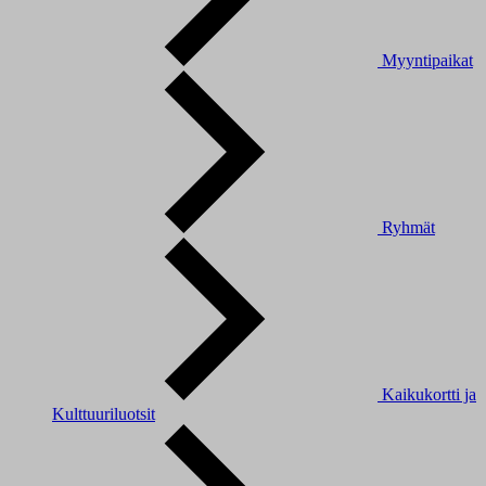
Myyntipaikat
Ryhmät
Kaikukortti ja
Kulttuuriluotsit