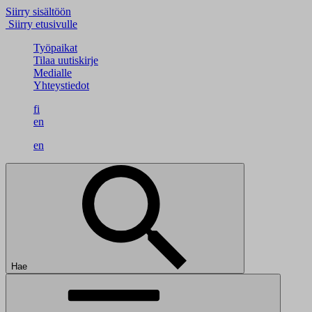
Siirry sisältöön
Siirry etusivulle
Työpaikat
Tilaa uutiskirje
Medialle
Yhteystiedot
fi
en
en
Hae