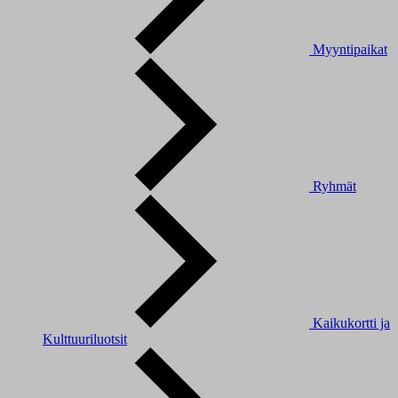
Myyntipaikat
Ryhmät
Kaikukortti ja
Kulttuuriluotsit