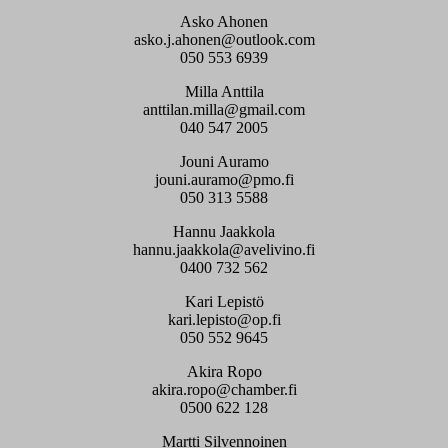
Asko Ahonen
asko.j.ahonen@outlook.com
050 553 6939
Milla Anttila
anttilan.milla@gmail.com
040 547 2005
Jouni Auramo
jouni.auramo@pmo.fi
050 313 5588
Hannu Jaakkola
hannu.jaakkola@avelivino.fi
0400 732 562
Kari Lepistö
kari.lepisto@op.fi
050 552 9645
Akira Ropo
akira.ropo@chamber.fi
0500 622 128
Martti Silvennoinen