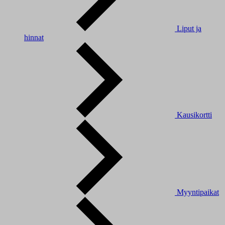
Liput ja
hinnat
Kausikortti
Myyntipaikat