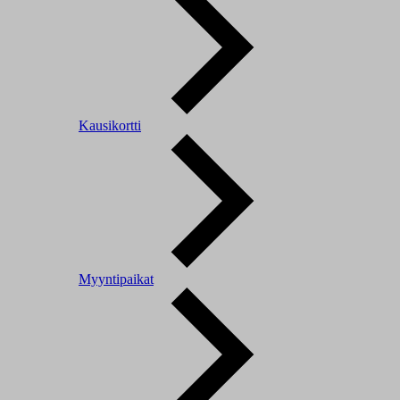
Kausikortti
Myyntipaikat