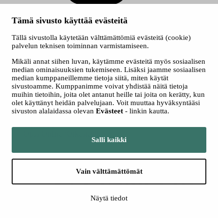
Instagram
Tämä sivusto käyttää evästeitä
Tällä sivustolla käytetään välttämättömiä evästeitä (cookie)
palvelun teknisen toiminnan varmistamiseen.
Mikäli annat siihen luvan, käytämme evästeitä myös sosiaalisen
median ominaisuuksien tukemiseen. Lisäksi jaamme sosiaalisen
median kumppaneillemme tietoja siitä, miten käytät
YouTube
sivustoamme. Kumppanimme voivat yhdistää näitä tietoja
muihin tietoihin, joita olet antanut heille tai joita on kerätty, kun
© 2026 Tampereen kaupunki
olet käyttänyt heidän palvelujaan. Voit muuttaa hyväksyntääsi
Saavutettavuusseloste
sivuston alalaidassa olevan
Evästeet
- linkin kautta.
Evästeet
Tietosuoja
Opas Online (Orkesterille)
Salli kaikki
Vain välttämättömät
Näytä tiedot
Siirry tampere.fi