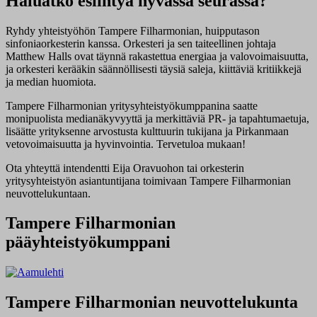
Haluatko esiintyä hyvässä seurassa?
Ryhdy yhteistyöhön Tampere Filharmonian, huipputason
sinfoniaorkesterin kanssa. Orkesteri ja sen taiteellinen johtaja
Matthew Halls ovat täynnä rakastettua energiaa ja valovoimaisuutta,
ja orkesteri kerääkin säännöllisesti täysiä saleja, kiittäviä kritiikkejä
ja median huomiota.
Tampere Filharmonian yritysyhteistyökumppanina saatte
monipuolista medianäkyvyyttä ja merkittäviä PR- ja tapahtumaetuja,
lisäätte yrityksenne arvostusta kulttuurin tukijana ja Pirkanmaan
vetovoimaisuutta ja hyvinvointia. Tervetuloa mukaan!
Ota yhteyttä intendentti Eija Oravuohon tai orkesterin
yritysyhteistyön asiantuntijana toimivaan Tampere Filharmonian
neuvottelukuntaan.
Tampere Filharmonian
pääyhteistyökumppani
Tampere Filharmonian neuvottelukunta