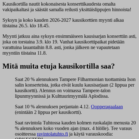
Kausikortilla nautit kokonaisesta konserttikaudesta omalta
vakipaikaltasi ja säästät samalla reilusti yksittäislippujen hinnoista!
Syksyn ja koko kauden 2026-2027 kausikorttien myynti alkaa
tiistaina 26.5. klo 18.45.
Myynti jatkuu aina syksyn ensimmäiseen kausisarjan konserttiin asti,
joka on torstaina 3.9. klo 19. Vanhat kausikorttipaikat pidetään
varattuina lauantaihin 8.8. asti, jonka jälkeen ne vapautetaan
myyntiin tiistaina 11.8.
Mitä muita etuja kausikortilla saa?
Saat 20 % alennuksen Tampere Filharmonian tuottamista Ison
salin konserteista, jotka eivät kuulu kausisarjaan (2 lippua per
kausikortti). Alennus on voimassa Tampere-talon
lipunmyynnissä ja Kulttuurimyymälä Aplodissa.
Saat 10 % alennuksen perjantain 4.12.
Oopperagaalaan
(enintään 2 lippua per kausikortti).
Saat ravintola Tuhtossa kauden kolmen ruokalajin menusta 20
% alennuksen koko vuoden ajan (max. 4 hlölle). Tee varaus
osoitteessa
ravintolatuhto.fi
ja käytä varauskoodia: