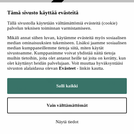
Kurkistus
Tämä sivusto käyttää evästeitä
kenraaliharjoitukseen
Tällä sivustolla käytetään välttämättömiä evästeitä (cookie)
palvelun teknisen toiminnan varmistamiseen.
Liput
Mikäli annat siihen luvan, käytämme evästeitä myös sosiaalisen
median ominaisuuksien tukemiseen. Lisäksi jaamme sosiaalisen
median kumppaneillemme tietoja siitä, miten käytät
sivustoamme. Kumppanimme voivat yhdistää näitä tietoja
muihin tietoihin, joita olet antanut heille tai joita on kerätty, kun
olet käyttänyt heidän palvelujaan. Voit muuttaa hyväksyntääsi
sivuston alalaidassa olevan
Evästeet
- linkin kautta.
Liput ja
Salli kaikki
hinnat
Vain välttämättömät
Näytä tiedot