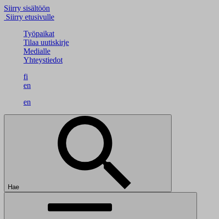
Siirry sisältöön
Siirry etusivulle
Työpaikat
Tilaa uutiskirje
Medialle
Yhteystiedot
fi
en
en
Hae