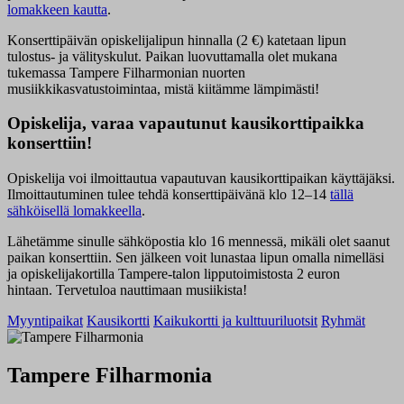
lomakkeen kautta
.
Konserttipäivän opiskelijalipun hinnalla (2 €) katetaan lipun
tulostus- ja välityskulut. Paikan luovuttamalla olet mukana
tukemassa Tampere Filharmonian nuorten
musiikkikasvatustoimintaa, mistä kiitämme lämpimästi!
Opiskelija, varaa vapautunut kausikorttipaikka
konserttiin!
Opiskelija voi ilmoittautua vapautuvan kausikorttipaikan käyttäjäksi.
Ilmoittautuminen tulee tehdä konserttipäivänä klo 12–14
tällä
sähköisellä lomakkeella
.
Lähetämme sinulle sähköpostia klo 16 mennessä, mikäli olet saanut
paikan konserttiin. Sen jälkeen voit lunastaa lipun omalla nimelläsi
ja opiskelijakortilla Tampere-talon lipputoimistosta 2 euron
hintaan. Tervetuloa nauttimaan musiikista!
Myyntipaikat
Kausikortti
Kaikukortti ja kulttuuriluotsit
Ryhmät
Tampere Filharmonia