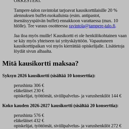
ORKESTERI.
Tampere-talon ravintolat tarjoavat kausikorttilaisille 20 %
alennuksen buffet-ruokailuista (esim. antipastot,
itsenäisyyspäivän buffet) ennakkoon varattaessa (max. 10
hlölle). Tee varaus osoitteessa
ravintola@tampere-talo.fi
.
Jaa iloa myös muille! Kausikortti ei ole henkilökohtainen vaan
se käy myös yhteiseen tai yrityskäyttöön. Vapautuneen
kausikorttipaikan voi myös kierrättää opiskelijalle. Lisätietoja
löydät sivun alhaalta.
Mitä kausikortti maksaa?
Syksyn 2026 kausikortti (sisältää 10 konserttia):
perushinta 306 €
eläkeläiset 230 €
opiskelijat, työttömät, siviilipalvelus- ja varushenkilöt 144 €
Koko kauden 2026-2027 kausikortti (sisältää 20 konserttia):
perushinta 576 €
eläkeläiset 432 €
opiskelijat, työttömät, siviilipalvelus- ja varushenkilöt 272 €