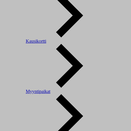
Kausikortti
Myyntipaikat