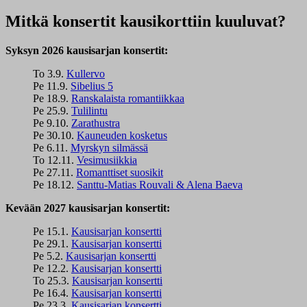
Mitkä konsertit kausikorttiin kuuluvat?
Syksyn 2026 kausisarjan konsertit:
To 3.9.
Kullervo
Pe 11.9.
Sibelius 5
Pe 18.9.
Ranskalaista romantiikkaa
Pe 25.9.
Tulilintu
Pe 9.10.
Zarathustra
Pe 30.10.
Kauneuden kosketus
Pe 6.11.
Myrskyn silmässä
To 12.11.
Vesimusiikkia
Pe 27.11.
Romanttiset suosikit
Pe 18.12.
Santtu-Matias Rouvali & Alena Baeva
Kevään 2027 kausisarjan konsertit:
Pe 15.1.
Kausisarjan konsertti
Pe 29.1.
Kausisarjan konsertti
Pe 5.2.
Kausisarjan konsertti
Pe 12.2.
Kausisarjan konsertti
To 25.3.
Kausisarjan konsertti
Pe 16.4.
Kausisarjan konsertti
Pe 23.3.
Kausisarjan konsertti