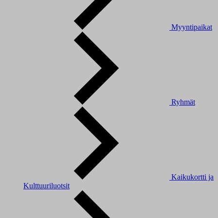
Myyntipaikat
Ryhmät
Kaikukortti ja
Kulttuuriluotsit