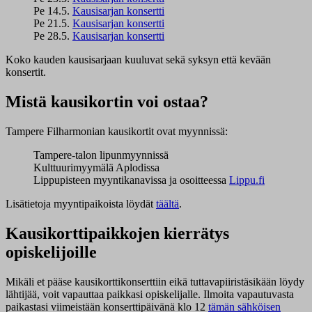
Pe 14.5.
Kausisarjan konsertti
Pe 21.5.
Kausisarjan konsertti
Pe 28.5.
Kausisarjan konsertti
Koko kauden kausisarjaan kuuluvat sekä syksyn että kevään
konsertit.
Mistä kausikortin voi ostaa?
Tampere Filharmonian kausikortit ovat myynnissä:
Tampere-talon lipunmyynnissä
Kulttuurimyymälä Aplodissa
Lippupisteen myyntikanavissa ja osoitteessa
Lippu.fi
Lisätietoja myyntipaikoista löydät
täältä
.
Kausikorttipaikkojen kierrätys
opiskelijoille
Mikäli et pääse kausikorttikonserttiin eikä tuttavapiiristäsikään löydy
lähtijää, voit vapauttaa paikkasi opiskelijalle. Ilmoita vapautuvasta
paikastasi viimeistään konserttipäivänä klo 12
tämän sähköisen