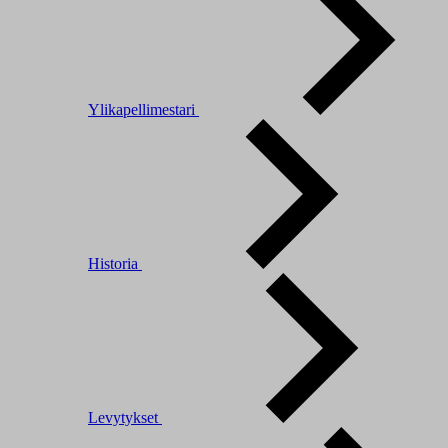
Ylikapellimestari
Historia
Levytykset