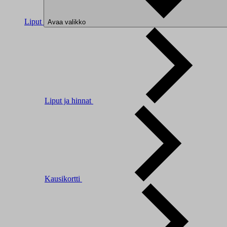
Liput
Avaa valikko
Liput ja hinnat
Kausikortti