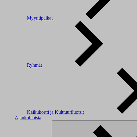
Myyntipaikat
Ryhmät
Kaikukortti ja Kulttuuriluotsit
Ajankohtaista