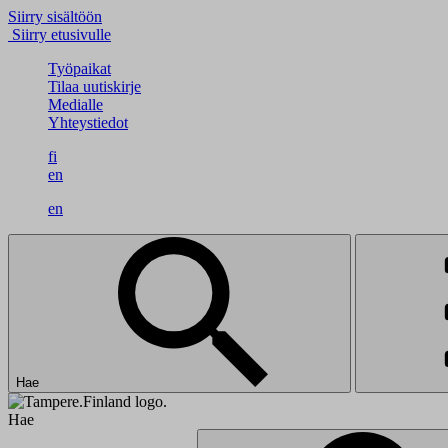
Siirry sisältöön
Siirry etusivulle
Työpaikat
Tilaa uutiskirje
Medialle
Yhteystiedot
fi
en
en
Hae
Hae