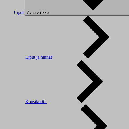
Liput
Avaa valikko
Liput ja hinnat
Kausikortti