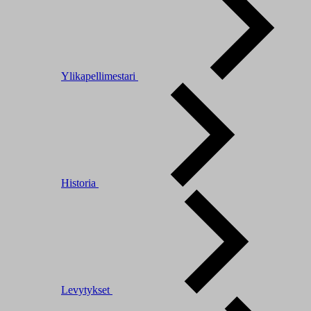
Ylikapellimestari
Historia
Levytykset