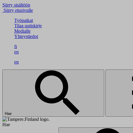
Siirry sisältöön
Siirry etusivulle
Työpaikat
Tilaa uutiskirje
Medialle
Yhteystiedot
fi
en
en
Hae
Hae