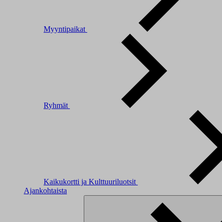
Myyntipaikat
Ryhmät
Kaikukortti ja Kulttuuriluotsit
Ajankohtaista