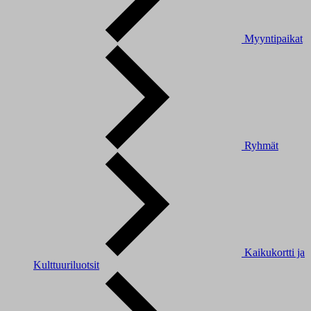
Myyntipaikat
Ryhmät
Kaikukortti ja
Kulttuuriluotsit