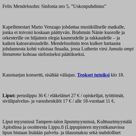
Felix Mendelssohn: Sinfonia nro 5, ”Uskonpuhdistus”
Kapellimestari Mario Venzago johdattaa musiikilliselle matkalle,
jonka ei toivoisi koskaan päättyvän. Brahmsin Nänie kuorolle ja
orkesterille on hiljainen elegia kauneudelle ja rakkaudelle – ja
kaiken katoavaisuudelle. Mendelssohnin teos kulkee hartaasta
johdannosta kohti valoisaa finaalia, jossa Lutherin virsi
Jumala ompi
linnamme
kohoaa sinfoniseksi päätökseksi.
Kausisarjan konsertti, sisältää väliajan.
Teokset tutuiksi
klo 18.
Liput:
peruslippu 36 € / eläkeläiset 27 € / opiskelijat, työttömät,
siviilipalvelus- ja varushenkilöt 17 € / alle 18-vuotiaat 11 €.
Liput myynnissä Tampere-talon lipunmyynnissä, Kulttuurimyymälä
Aplodissa ja osoitteesta Lippu.fi (Lippupisteen myyntikanavissa
lipun hintaan lisätään palvelu- ja tilausmaksu sekä mahdolliset