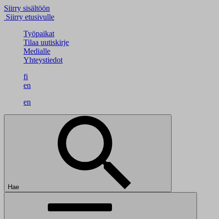
Siirry sisältöön
Siirry etusivulle
Työpaikat
Tilaa uutiskirje
Medialle
Yhteystiedot
fi
en
en
Hae