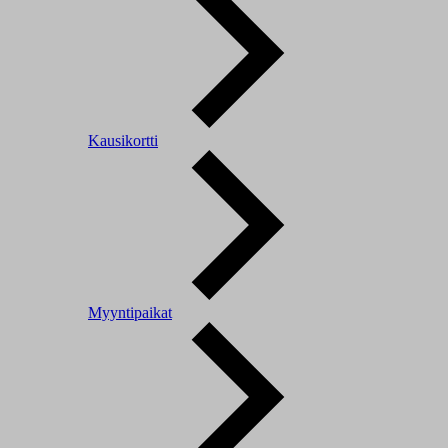
Kausikortti
Myyntipaikat