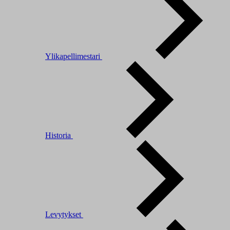
Ylikapellimestari
Historia
Levytykset