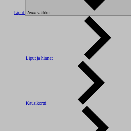
Liput
Avaa valikko
Liput ja hinnat
Kausikortti