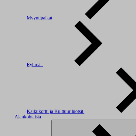
Myyntipaikat
Ryhmät
Kaikukortti ja Kulttuuriluotsit
Ajankohtaista