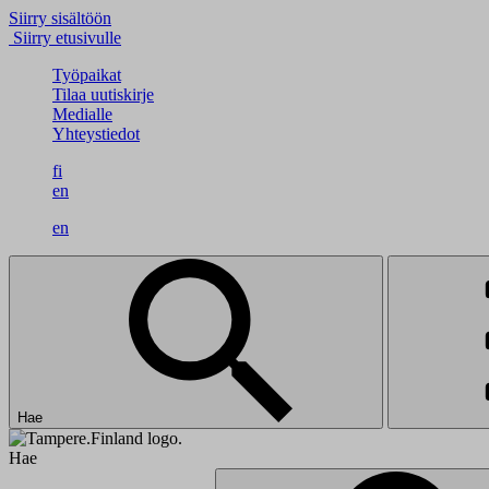
Siirry sisältöön
Siirry etusivulle
Työpaikat
Tilaa uutiskirje
Medialle
Yhteystiedot
fi
en
en
Hae
Hae