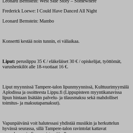
Leonard Bernstein: West Side Story – Somewhere
Frederick Loewe: I Could Have Danced All Night
Leonard Bernstein: Mambo
Konsertti kestää noin tunnin, ei väliaikaa.
Liput:
peruslippu 35 € / eläkeläiset 30 € / opiskelijat, työttömät,
varushenkilöt alle 18-vuotiaat 16 €.
Liput myynnissä Tampere-talon lipunmyynnissä, Kulttuurimyymälä
Aplodissa ja osoitteesta Lippu.fi (Lippupisteen myyntikanavissa
lipun hintaan lisätään palvelu- ja tilausmaksu sekä mahdolliset
toimitus- ja maksutapamaksut).
Vapunpäivänä voit halutessasi yhdistää musiikin ja herkuttelun
hyvässä seurassa, sillä Tampere-talon ravintolat kattavat