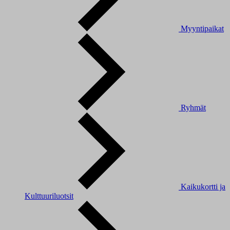
Myyntipaikat
Ryhmät
Kaikukortti ja
Kulttuuriluotsit