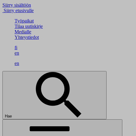
Siirry sisältöön
Siirry etusivulle
Työpaikat
Tilaa uutiskirje
Medialle
Yhteystiedot
fi
en
en
Hae