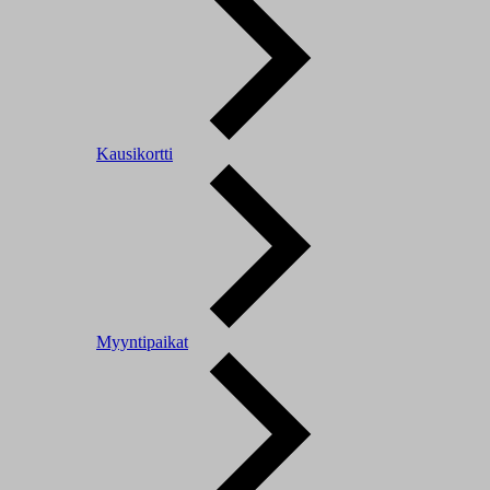
Kausikortti
Myyntipaikat