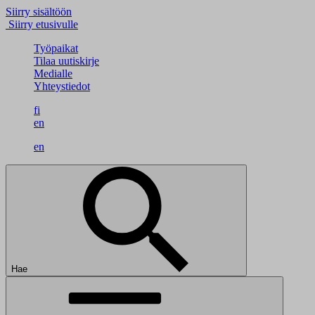
Siirry sisältöön
Siirry etusivulle
Työpaikat
Tilaa uutiskirje
Medialle
Yhteystiedot
fi
en
en
Hae