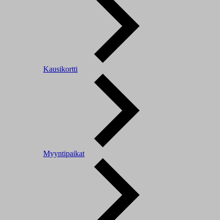
Kausikortti
Myyntipaikat