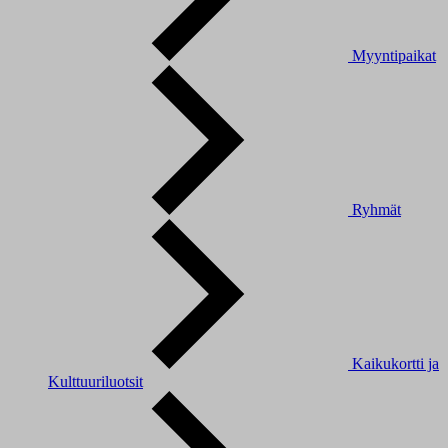
Myyntipaikat
Ryhmät
Kaikukortti ja
Kulttuuriluotsit