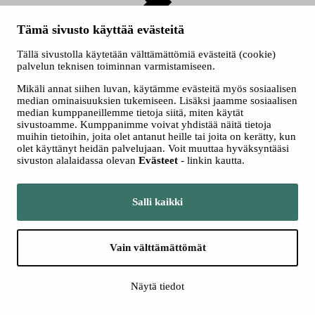
Tämä sivusto käyttää evästeitä
Ryhmät
Tällä sivustolla käytetään välttämättömiä evästeitä (cookie)
palvelun teknisen toiminnan varmistamiseen.
Seuraa meitä somessa
Mikäli annat siihen luvan, käytämme evästeitä myös sosiaalisen
median ominaisuuksien tukemiseen. Lisäksi jaamme sosiaalisen
median kumppaneillemme tietoja siitä, miten käytät
sivustoamme. Kumppanimme voivat yhdistää näitä tietoja
muihin tietoihin, joita olet antanut heille tai joita on kerätty, kun
olet käyttänyt heidän palvelujaan. Voit muuttaa hyväksyntääsi
sivuston alalaidassa olevan
Evästeet
- linkin kautta.
Salli kaikki
Facebook
Vain välttämättömät
Näytä tiedot
Instagram