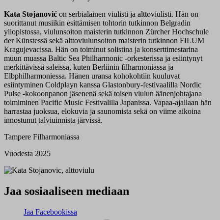
Kata Stojanović
on serbialainen viulisti ja alttoviulisti. Hän on
suorittanut musiikin esittämisen tohtorin tutkinnon Belgradin
yliopistossa, viulunsoiton maisterin tutkinnon Zürcher Hochschule
der Künstessä sekä alttoviulunsoiton maisterin tutkinnon FILUM
Kragujevacissa. Hän on toiminut solistina ja konserttimestarina
muun muassa Baltic Sea Philharmonic -orkesterissa ja esiintynyt
merkittävissä saleissa, kuten Berliinin filharmoniassa ja
Elbphilharmoniessa. Hänen uransa kohokohtiin kuuluvat
esiintyminen Coldplayn kanssa Glastonbury-festivaalilla Nordic
Pulse -kokoonpanon jäsenenä sekä toisen viulun äänenjohtajana
toimiminen Pacific Music Festivalilla Japanissa. Vapaa-ajallaan hän
harrastaa juoksua, elokuvia ja saunomista sekä on viime aikoina
innostunut talviuinnista järvissä.
Tampere Filharmoniassa
Vuodesta 2025
Jaa sosiaaliseen mediaan
Jaa Facebookissa