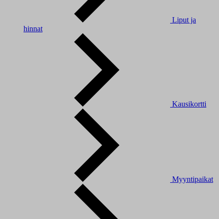
Liput ja
hinnat
Kausikortti
Myyntipaikat