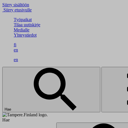
Siirry sisältöön
Siirry etusivulle
Työpaikat
Tilaa uutiskirje
Medialle
Yhteystiedot
fi
en
en
Hae
Hae