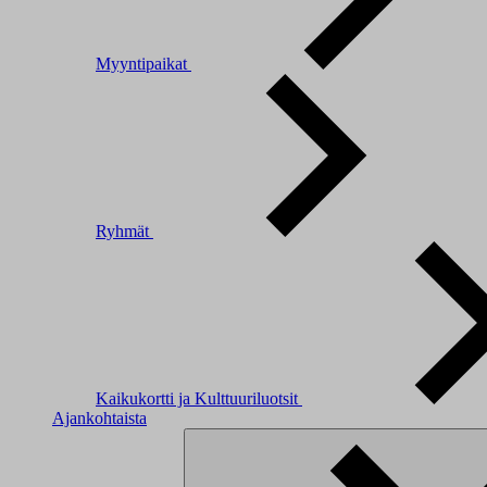
Myyntipaikat
Ryhmät
Kaikukortti ja Kulttuuriluotsit
Ajankohtaista