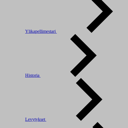
Ylikapellimestari
Historia
Levytykset