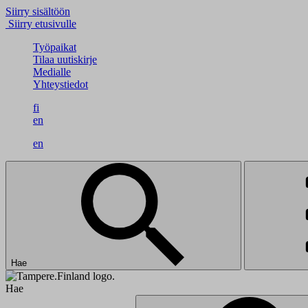
Siirry sisältöön
Siirry etusivulle
Työpaikat
Tilaa uutiskirje
Medialle
Yhteystiedot
fi
en
en
Hae
Hae