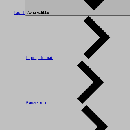
Liput
Avaa valikko
Liput ja hinnat
Kausikortti