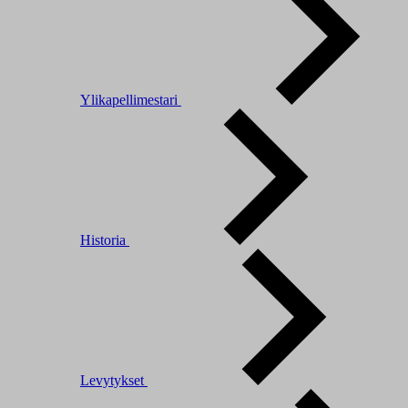
Ylikapellimestari
Historia
Levytykset