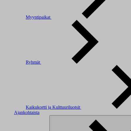
Myyntipaikat
Ryhmät
Kaikukortti ja Kulttuuriluotsit
Ajankohtaista