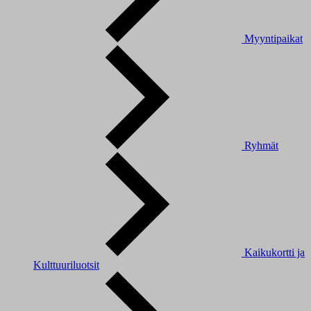
Myyntipaikat
Ryhmät
Kaikukortti ja
Kulttuuriluotsit