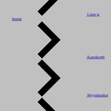
Liput ja
hinnat
Kausikortti
Myyntipaikat