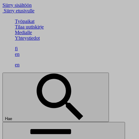
Siirry sisältöön
Siirry etusivulle
Työpaikat
Tilaa uutiskirje
Medialle
Yhteystiedot
fi
en
en
Hae