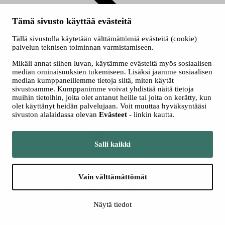
Tämä sivusto käyttää evästeitä
Tällä sivustolla käytetään välttämättömiä evästeitä (cookie)
Ryhmät
palvelun teknisen toiminnan varmistamiseen.
Mikäli annat siihen luvan, käytämme evästeitä myös sosiaalisen
Seuraa meitä somessa
median ominaisuuksien tukemiseen. Lisäksi jaamme sosiaalisen
median kumppaneillemme tietoja siitä, miten käytät
sivustoamme. Kumppanimme voivat yhdistää näitä tietoja
muihin tietoihin, joita olet antanut heille tai joita on kerätty, kun
olet käyttänyt heidän palvelujaan. Voit muuttaa hyväksyntääsi
sivuston alalaidassa olevan
Evästeet
- linkin kautta.
Salli kaikki
Facebook
Vain välttämättömät
Näytä tiedot