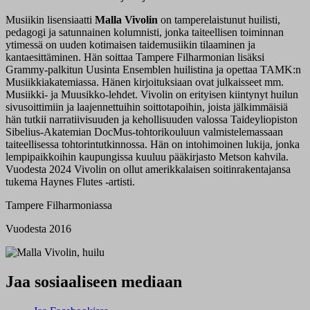
Musiikin lisensiaatti
Malla Vivolin
on tamperelaistunut huilisti,
pedagogi ja satunnainen kolumnisti, jonka taiteellisen toiminnan
ytimessä on uuden kotimaisen taidemusiikin tilaaminen ja
kantaesittäminen. Hän soittaa Tampere Filharmonian lisäksi
Grammy-palkitun Uusinta Ensemblen huilistina ja opettaa TAMK:n
Musiikkiakatemiassa. Hänen kirjoituksiaan ovat julkaisseet mm.
Musiikki- ja Muusikko-lehdet. Vivolin on erityisen kiintynyt huilun
sivusoittimiin ja laajennettuihin soittotapoihin, joista jälkimmäisiä
hän tutkii narratiivisuuden ja kehollisuuden valossa Taideyliopiston
Sibelius-Akatemian DocMus-tohtorikouluun valmistelemassaan
taiteellisessa tohtorintutkinnossa. Hän on intohimoinen lukija, jonka
lempipaikkoihin kaupungissa kuuluu pääkirjasto Metson kahvila.
Vuodesta 2024 Vivolin on ollut amerikkalaisen soitinrakentajansa
tukema Haynes Flutes -artisti.
Tampere Filharmoniassa
Vuodesta 2016
Jaa sosiaaliseen mediaan