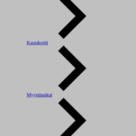
Kausikortti
Myyntipaikat