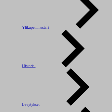
Ylikapellimestari
Historia
Levytykset