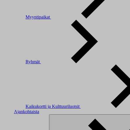
Myyntipaikat
Ryhmät
Kaikukortti ja Kulttuuriluotsit
Ajankohtaista