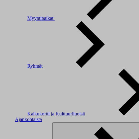
Myyntipaikat
Ryhmät
Kaikukortti ja Kulttuuriluotsit
Ajankohtaista