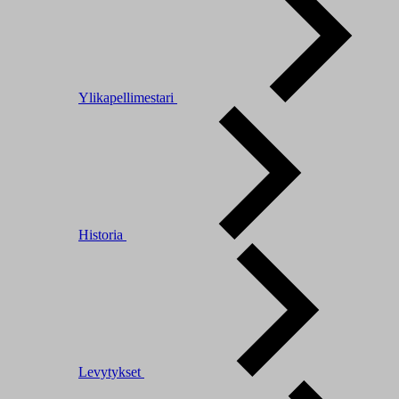
Ylikapellimestari
Historia
Levytykset