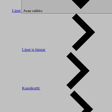
Liput
Avaa valikko
Liput ja hinnat
Kausikortti