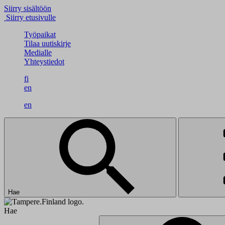
Siirry sisältöön
Siirry etusivulle
Työpaikat
Tilaa uutiskirje
Medialle
Yhteystiedot
fi
en
en
Hae
Hae