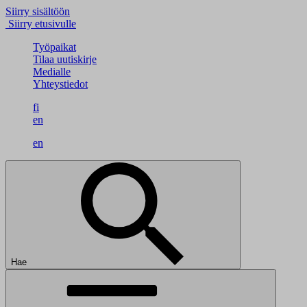
Siirry sisältöön
Siirry etusivulle
Työpaikat
Tilaa uutiskirje
Medialle
Yhteystiedot
fi
en
en
Hae