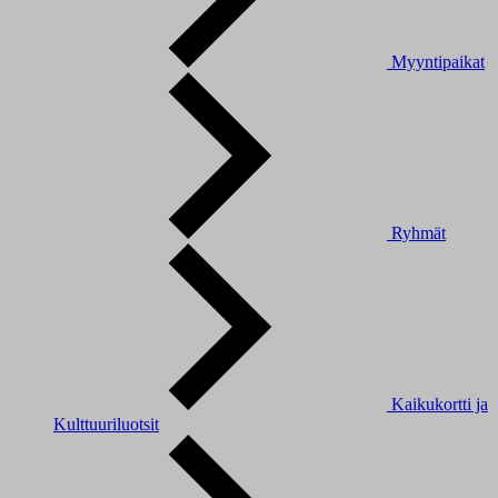
Myyntipaikat
Ryhmät
Kaikukortti ja
Kulttuuriluotsit