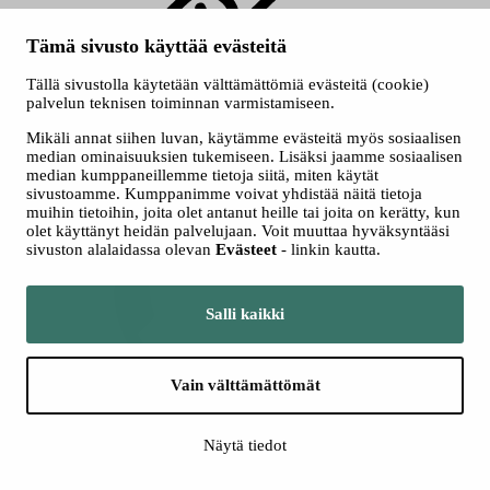
Tämä sivusto käyttää evästeitä
Tällä sivustolla käytetään välttämättömiä evästeitä (cookie)
palvelun teknisen toiminnan varmistamiseen.
Mikäli annat siihen luvan, käytämme evästeitä myös sosiaalisen
median ominaisuuksien tukemiseen. Lisäksi jaamme sosiaalisen
Tampere Filharmonia
median kumppaneillemme tietoja siitä, miten käytät
sivustoamme. Kumppanimme voivat yhdistää näitä tietoja
muihin tietoihin, joita olet antanut heille tai joita on kerätty, kun
Yliopistonkatu 55
olet käyttänyt heidän palvelujaan. Voit muuttaa hyväksyntääsi
33100 Tampere
sivuston alalaidassa olevan
Evästeet
- linkin kautta.
Salli kaikki
Vain välttämättömät
+358 3 243 4111
Näytä tiedot
Konsertit