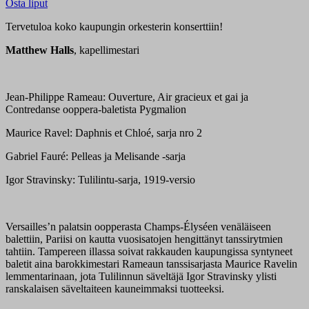
Osta liput
Tervetuloa koko kaupungin orkesterin konserttiin!
Matthew Halls
, kapellimestari
Jean-Philippe Rameau: Ouverture, Air gracieux et gai ja
Contredanse ooppera-baletista Pygmalion
Maurice Ravel: Daphnis et Chloé, sarja nro 2
Gabriel Fauré: Pelleas ja Melisande -sarja
Igor Stravinsky: Tulilintu-sarja, 1919-versio
Versailles’n palatsin oopperasta Champs-Élyséen venäläiseen
balettiin, Pariisi on kautta vuosisatojen hengittänyt tanssirytmien
tahtiin. Tampereen illassa soivat rakkauden kaupungissa syntyneet
baletit aina barokkimestari Rameaun tanssisarjasta Maurice Ravelin
lemmentarinaan, jota Tulilinnun säveltäjä Igor Stravinsky ylisti
ranskalaisen säveltaiteen kauneimmaksi tuotteeksi.