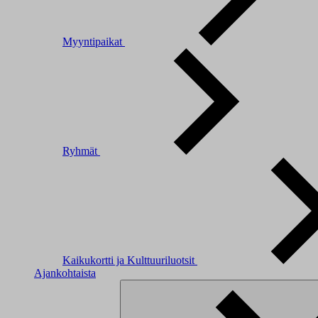
Myyntipaikat
Ryhmät
Kaikukortti ja Kulttuuriluotsit
Ajankohtaista