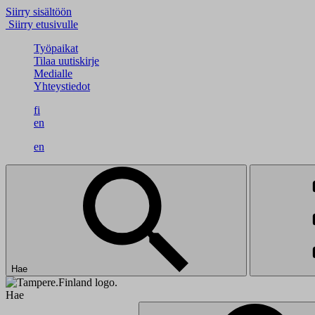
Siirry sisältöön
Siirry etusivulle
Työpaikat
Tilaa uutiskirje
Medialle
Yhteystiedot
fi
en
en
Hae
Hae