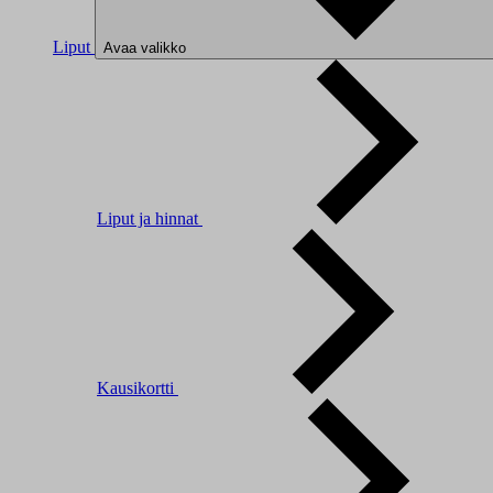
Liput
Avaa valikko
Liput ja hinnat
Kausikortti