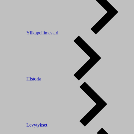
Ylikapellimestari
Historia
Levytykset