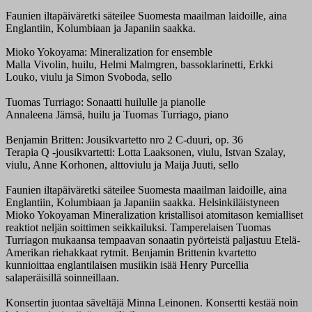
Faunien iltapäiväretki säteilee Suomesta maailman laidoille, aina
Englantiin, Kolumbiaan ja Japaniin saakka.
Mioko Yokoyama: Mineralization for ensemble
Malla Vivolin, huilu, Helmi Malmgren, bassoklarinetti, Erkki
Louko, viulu ja Simon Svoboda, sello
Tuomas Turriago: Sonaatti huilulle ja pianolle
Annaleena Jämsä, huilu ja Tuomas Turriago, piano
Benjamin Britten: Jousikvartetto nro 2 C-duuri, op. 36
Terapia Q -jousikvartetti: Lotta Laaksonen, viulu, Istvan Szalay,
viulu, Anne Korhonen, alttoviulu ja Maija Juuti, sello
Faunien iltapäiväretki säteilee Suomesta maailman laidoille, aina
Englantiin, Kolumbiaan ja Japaniin saakka. Helsinkiläistyneen
Mioko Yokoyaman Mineralization kristallisoi atomitason kemialliset
reaktiot neljän soittimen seikkailuksi. Tamperelaisen Tuomas
Turriagon mukaansa tempaavan sonaatin pyörteistä paljastuu Etelä-
Amerikan riehakkaat rytmit. Benjamin Brittenin kvartetto
kunnioittaa englantilaisen musiikin isää Henry Purcellia
salaperäisillä soinneillaan.
Konsertin juontaa säveltäjä Minna Leinonen. Konsertti kestää noin