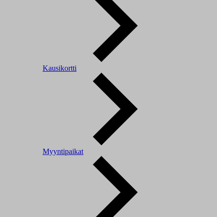
Kausikortti
Myyntipaikat