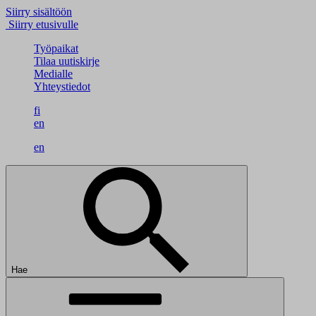
Siirry sisältöön
Siirry etusivulle
Työpaikat
Tilaa uutiskirje
Medialle
Yhteystiedot
fi
en
en
Hae