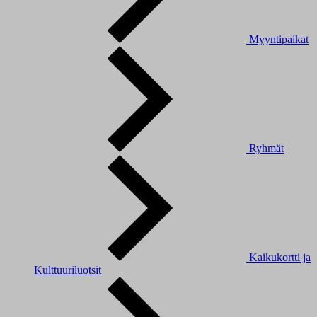
Myyntipaikat
Ryhmät
Kaikukortti ja
Kulttuuriluotsit