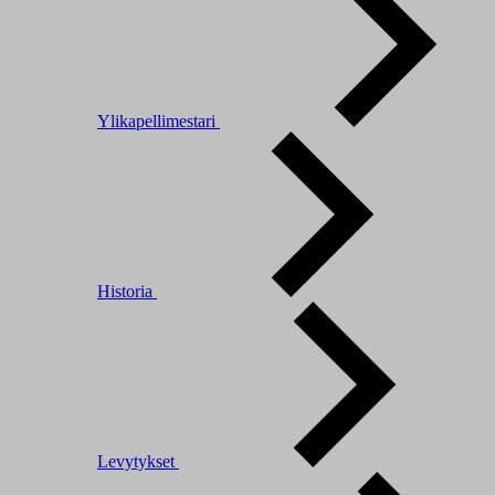
Ylikapellimestari
Historia
Levytykset