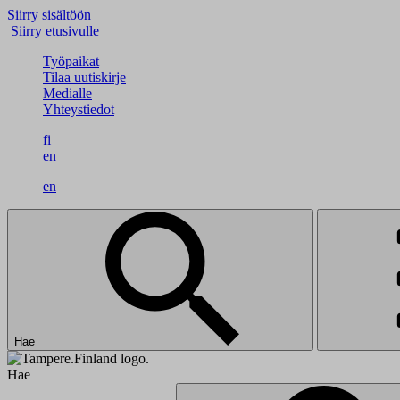
Siirry sisältöön
Siirry etusivulle
Työpaikat
Tilaa uutiskirje
Medialle
Yhteystiedot
fi
en
en
Hae
Hae