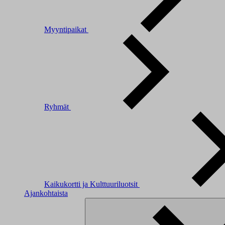
Myyntipaikat
Ryhmät
Kaikukortti ja Kulttuuriluotsit
Ajankohtaista