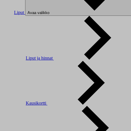
Liput
Avaa valikko
Liput ja hinnat
Kausikortti