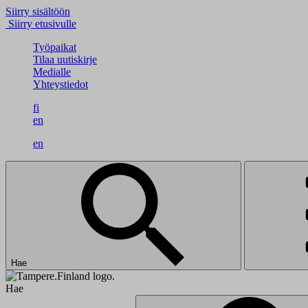
Siirry sisältöön
Siirry etusivulle
Työpaikat
Tilaa uutiskirje
Medialle
Yhteystiedot
fi
en
en
Hae
Hae