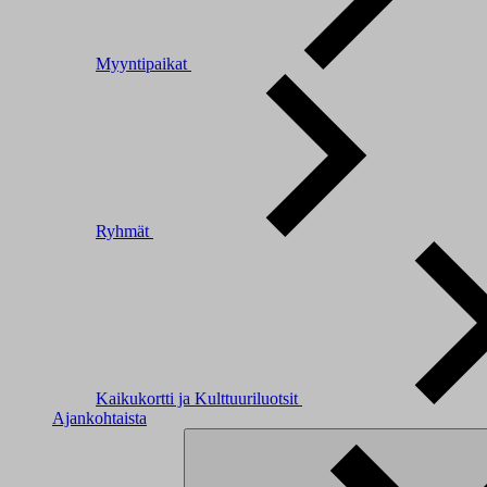
Myyntipaikat
Ryhmät
Kaikukortti ja Kulttuuriluotsit
Ajankohtaista