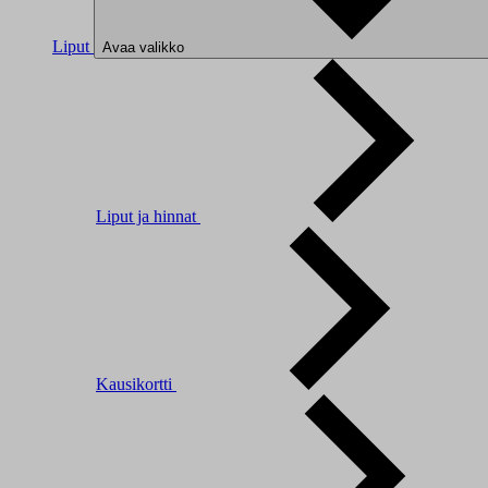
Liput
Avaa valikko
Liput ja hinnat
Kausikortti