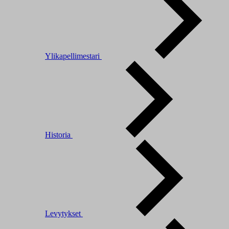
Ylikapellimestari
Historia
Levytykset