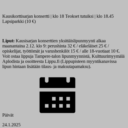
Kausikorttisarjan konsertti | klo 18 Teokset tutuiksi | klo 18.45
Lapsiparkki (10 €)
Liput:
Kausisarjan konserttien yksittäislipunmyynti alkaa
maanantaina 2.12. klo 9: perushinta 32 € / eläkeläiset 25 € /
opiskelijat, työttömät ja varushenkilöt 15 € / alle 18-vuotiaat 10 €.
Voit ostaa lippuja Tampere-talon lipunmyynnistä, Kulttuurimyymälä
Aplodista ja osoitteesta Lippu.fi (Lippupisteen myyntikanavissa
lipun hintaan lisätään tilaus- ja maksutapamaksu).
Päivät
24.1.2025