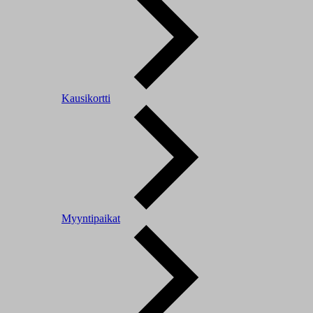
Kausikortti
Myyntipaikat