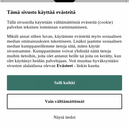
Tämä sivusto käyttää evästeitä
Tällä sivustolla käytetään välttämättömiä evästeitä (cookie)
palvelun teknisen toiminnan varmistamiseen.
Mikäli annat siihen luvan, käytämme evästeitä myös sosiaalisen
median ominaisuuksien tukemiseen. Lisäksi jaamme sosiaalisen
median kumppaneillemme tietoja siitä, miten käytät
sivustoamme. Kumppanimme voivat yhdistää näitä tietoja
muihin tietoihin, joita olet antanut heille tai joita on kerätty, kun
Sulje kaikki sisällöt
olet käyttänyt heidän palvelujaan. Voit muuttaa hyväksyntääsi
sivuston alalaidassa olevan
Evästeet
- linkin kautta.
Matthew Halls, kapellimestari
Salli kaikki
Vain välttämättömät
Suurenna
Näytä tiedot
Sulje