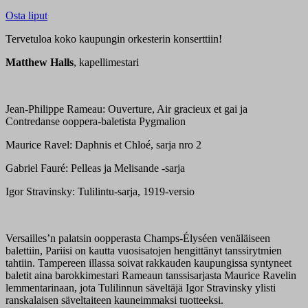
Osta liput
Tervetuloa koko kaupungin orkesterin konserttiin!
Matthew Halls
, kapellimestari
Jean-Philippe Rameau: Ouverture, Air gracieux et gai ja
Contredanse ooppera-baletista Pygmalion
Maurice Ravel: Daphnis et Chloé, sarja nro 2
Gabriel Fauré: Pelleas ja Melisande -sarja
Igor Stravinsky: Tulilintu-sarja, 1919-versio
Versailles’n palatsin oopperasta Champs-Élyséen venäläiseen
balettiin, Pariisi on kautta vuosisatojen hengittänyt tanssirytmien
tahtiin. Tampereen illassa soivat rakkauden kaupungissa syntyneet
baletit aina barokkimestari Rameaun tanssisarjasta Maurice Ravelin
lemmentarinaan, jota Tulilinnun säveltäjä Igor Stravinsky ylisti
ranskalaisen säveltaiteen kauneimmaksi tuotteeksi.