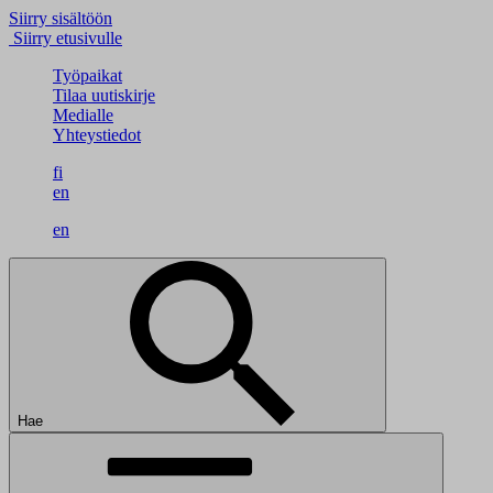
Siirry sisältöön
Siirry etusivulle
Työpaikat
Tilaa uutiskirje
Medialle
Yhteystiedot
fi
en
en
Hae