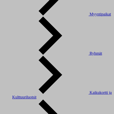
Myyntipaikat
Ryhmät
Kaikukortti ja
Kulttuuriluotsit