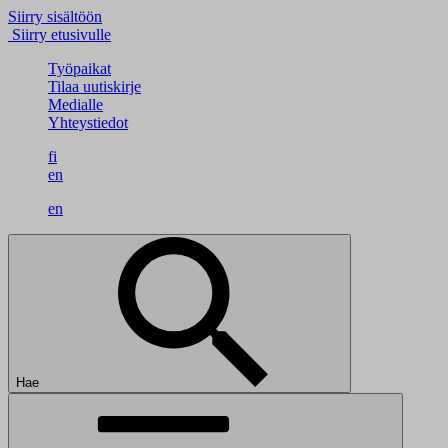
Siirry sisältöön
Siirry etusivulle
Työpaikat
Tilaa uutiskirje
Medialle
Yhteystiedot
fi
en
en
Hae