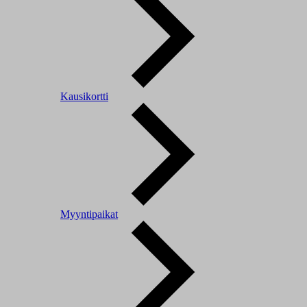
Kausikortti
Myyntipaikat