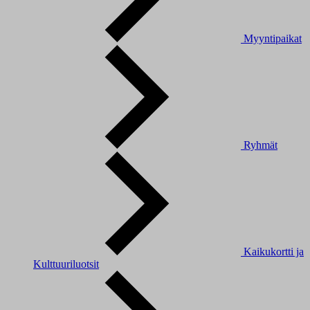
Myyntipaikat
Ryhmät
Kaikukortti ja
Kulttuuriluotsit