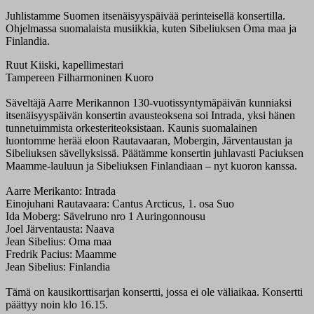
Juhlistamme Suomen itsenäisyyspäivää perinteisellä konsertilla.
Ohjelmassa suomalaista musiikkia, kuten Sibeliuksen Oma maa ja
Finlandia.
Ruut Kiiski, kapellimestari
Tampereen Filharmoninen Kuoro
Säveltäjä Aarre Merikannon 130-vuotissyntymäpäivän kunniaksi
itsenäisyyspäivän konsertin avausteoksena soi Intrada, yksi hänen
tunnetuimmista orkesteriteoksistaan. Kaunis suomalainen
luontomme herää eloon Rautavaaran, Mobergin, Järventaustan ja
Sibeliuksen sävellyksissä. Päätämme konsertin juhlavasti Paciuksen
Maamme-lauluun ja Sibeliuksen Finlandiaan – nyt kuoron kanssa.
Aarre Merikanto: Intrada
Einojuhani Rautavaara: Cantus Arcticus, 1. osa Suo
Ida Moberg: Sävelruno nro 1 Auringonnousu
Joel Järventausta: Naava
Jean Sibelius: Oma maa
Fredrik Pacius: Maamme
Jean Sibelius: Finlandia
Tämä on kausikorttisarjan konsertti, jossa ei ole väliaikaa. Konsertti
päättyy noin klo 16.15.