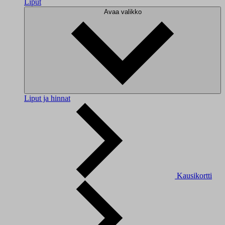
Liput
Avaa valikko
Liput ja hinnat
Kausikortti