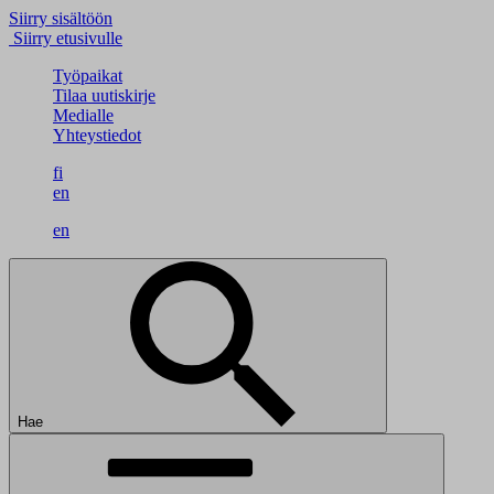
Siirry sisältöön
Siirry etusivulle
Työpaikat
Tilaa uutiskirje
Medialle
Yhteystiedot
fi
en
en
Hae