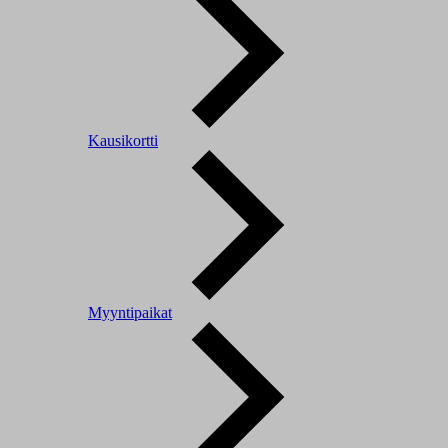
Kausikortti
Myyntipaikat