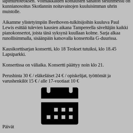
läpimurtoteoksen. Voimakkaiden kohtausten sanaton sielunmessu on
kunnianosoitus Skotlannin noitavainojen kuuluisimman uhrin
muistolle.
Aikamme ylistetyimpiin Beethoven-tulkitsijoihin kuuluva Paul
Lewis esittää tulevien kausien aikana Tampereella säveltäjän kaikki
pianokonsertot, joista tänä syksynä kuullaan kolme. Sarja alkaa
runollisimmalla, sisäänpäin katsovalla konsertolla G-duurissa.
Kausikorttisarjan konsertti, klo 18 Teokset tutuiksi, klo 18.45
Lapsiparkki.
Konsertissa on väliaika. Konsertti päättyy noin klo 21.
Perushinta 30 € / eläkeläiset 24 € / opiskelijat, työttömät ja
varushenkilöt 15 € / alle 17-vuotiaat 10 €
Päivät