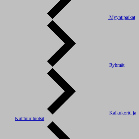
Myyntipaikat
Ryhmät
Kaikukortti ja
Kulttuuriluotsit