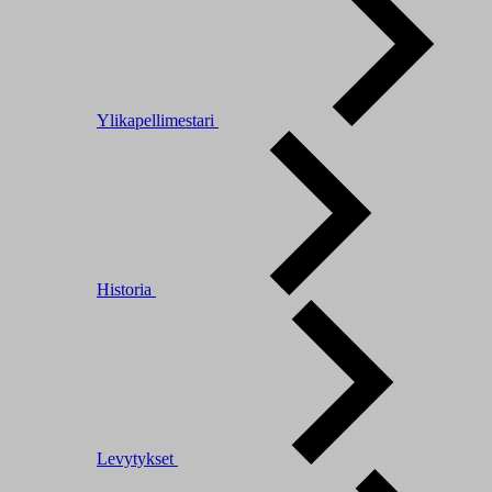
Ylikapellimestari
Historia
Levytykset