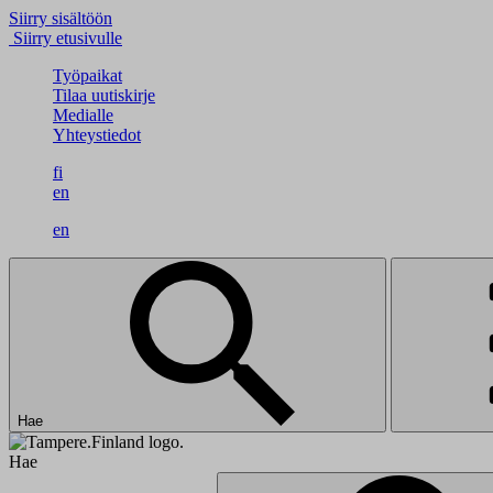
Siirry sisältöön
Siirry etusivulle
Työpaikat
Tilaa uutiskirje
Medialle
Yhteystiedot
fi
en
en
Hae
Hae