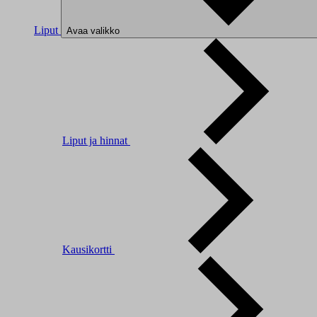
Liput
Avaa valikko
Liput ja hinnat
Kausikortti