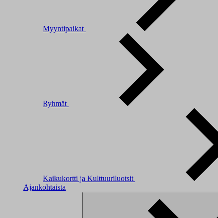
Myyntipaikat
Ryhmät
Kaikukortti ja Kulttuuriluotsit
Ajankohtaista