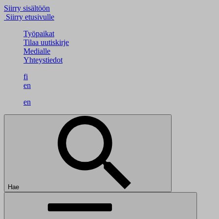
Siirry sisältöön
Siirry etusivulle
Työpaikat
Tilaa uutiskirje
Medialle
Yhteystiedot
fi
en
en
Hae