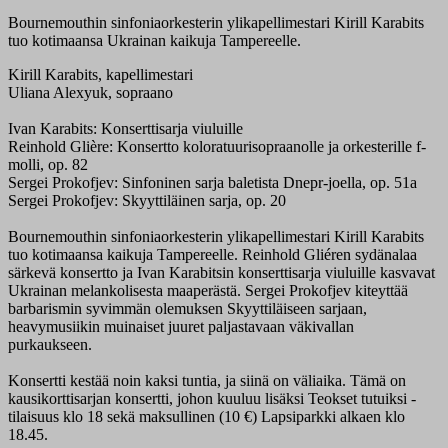
Bournemouthin sinfoniaorkesterin ylikapellimestari Kirill Karabits
tuo kotimaansa Ukrainan kaikuja Tampereelle.
Kirill Karabits, kapellimestari
Uliana Alexyuk, sopraano
Ivan Karabits: Konserttisarja viuluille
Reinhold Glière: Konsertto koloratuurisopraanolle ja orkesterille f-
molli, op. 82
Sergei Prokofjev: Sinfoninen sarja baletista Dnepr-joella, op. 51a
Sergei Prokofjev: Skyyttiläinen sarja, op. 20
Bournemouthin sinfoniaorkesterin ylikapellimestari Kirill Karabits
tuo kotimaansa kaikuja Tampereelle. Reinhold Gliéren sydänalaa
särkevä konsertto ja Ivan Karabitsin konserttisarja viuluille kasvavat
Ukrainan melankolisesta maaperästä. Sergei Prokofjev kiteyttää
barbarismin syvimmän olemuksen Skyyttiläiseen sarjaan,
heavymusiikin muinaiset juuret paljastavaan väkivallan
purkaukseen.
Konsertti kestää noin kaksi tuntia, ja siinä on väliaika. Tämä on
kausikorttisarjan konsertti, johon kuuluu lisäksi Teokset tutuiksi -
tilaisuus klo 18 sekä maksullinen (10 €) Lapsiparkki alkaen klo
18.45.