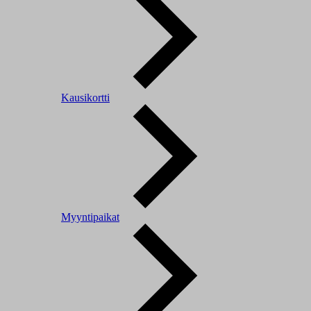
Kausikortti
Myyntipaikat