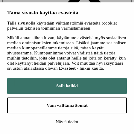
Tämä sivusto käyttää evästeitä
Sulje kaikki sisällöt
Tällä sivustolla käytetään välttämättömiä evästeitä (cookie)
palvelun teknisen toiminnan varmistamiseen.
Kirill Karabits, kapellimestari
Mikäli annat siihen luvan, käytämme evästeitä myös sosiaalisen
median ominaisuuksien tukemiseen. Lisäksi jaamme sosiaalisen
median kumppaneillemme tietoja siitä, miten käytät
sivustoamme. Kumppanimme voivat yhdistää näitä tietoja
muihin tietoihin, joita olet antanut heille tai joita on kerätty, kun
olet käyttänyt heidän palvelujaan. Voit muuttaa hyväksyntääsi
sivuston alalaidassa olevan
Evästeet
- linkin kautta.
Suurenna
Sulje
Salli kaikki
Kirill Karabits
on ollut the Bournemouth Symphony
Vain välttämättömät
Orchestran pääkapellimestari jo 15 vuoden ajan. Hän on
tehnyt orkesterin kanssa kriitikoiden ylistämiä äänitteitä,
esiintynyt BBC Proms -konserteissa ja Lontoon Barbican
Näytä tiedot
Centressä. Hän on työskennellyt lisäksi monien Euroopan,
Aasian ja Pohjois-Amerikan johtavien orkesterien kanssa,