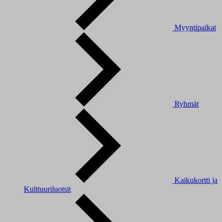
Myyntipaikat
Ryhmät
Kaikukortti ja
Kulttuuriluotsit