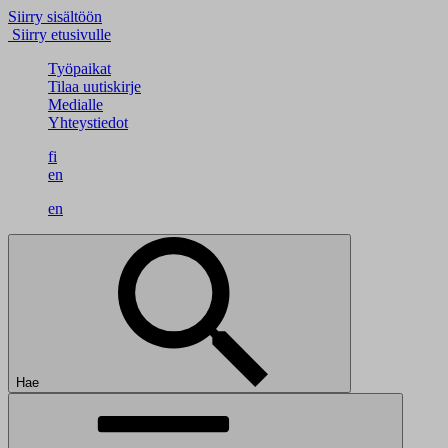
Siirry sisältöön
Siirry etusivulle
Työpaikat
Tilaa uutiskirje
Medialle
Yhteystiedot
fi
en
en
Hae