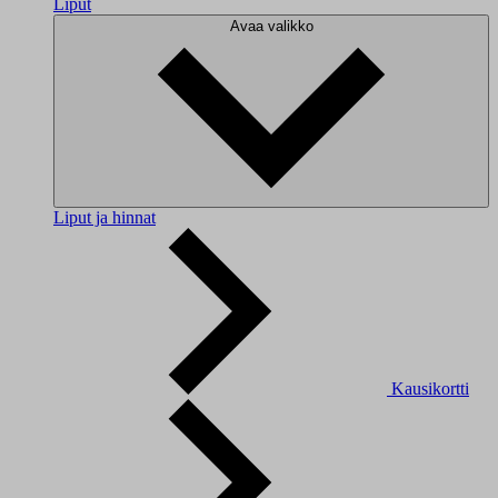
Liput
Avaa valikko
Liput ja hinnat
Kausikortti