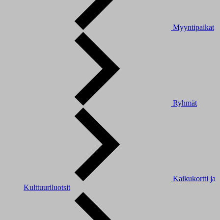
Myyntipaikat
Ryhmät
Kaikukortti ja
Kulttuuriluotsit