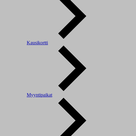
Kausikortti
Myyntipaikat