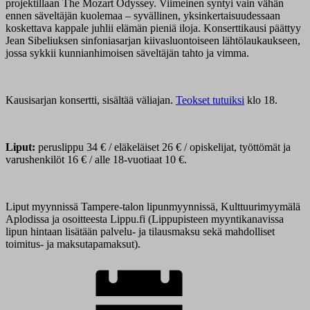
projektillaan The Mozart Odyssey. Viimeinen syntyi vain vähän
ennen säveltäjän kuolemaa – syvällinen, yksinkertaisuudessaan
koskettava kappale juhlii elämän pieniä iloja. Konserttikausi päättyy
Jean Sibeliuksen sinfoniasarjan kiivasluontoiseen lähtölaukaukseen,
jossa sykkii kunnianhimoisen säveltäjän tahto ja vimma.
Kausisarjan konsertti, sisältää väliajan.
Teokset tutuiksi
klo 18.
Liput:
peruslippu 34 € / eläkeläiset 26 € / opiskelijat, työttömät ja
varushenkilöt 16 € / alle 18-vuotiaat 10 €.
Liput myynnissä Tampere-talon lipunmyynnissä, Kulttuurimyymälä
Aplodissa ja osoitteesta Lippu.fi (Lippupisteen myyntikanavissa
lipun hintaan lisätään palvelu- ja tilausmaksu sekä mahdolliset
toimitus- ja maksutapamaksut).