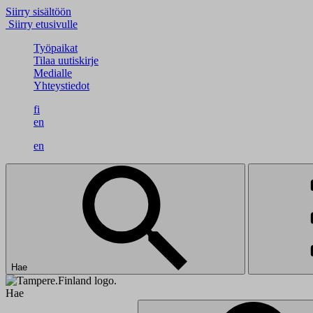
Siirry sisältöön
Siirry etusivulle
Työpaikat
Tilaa uutiskirje
Medialle
Yhteystiedot
fi
en
en
Hae
Hae