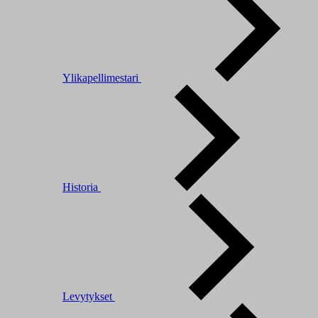
Ylikapellimestari
Historia
Levytykset