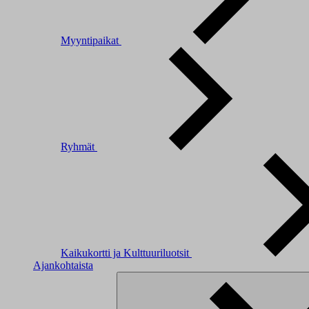
Myyntipaikat
Ryhmät
Kaikukortti ja Kulttuuriluotsit
Ajankohtaista