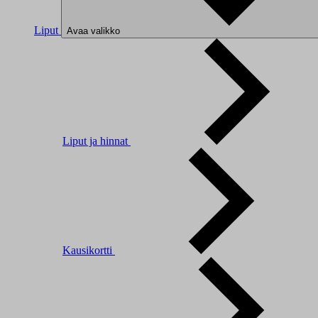
Liput
Avaa valikko
Liput ja hinnat
Kausikortti