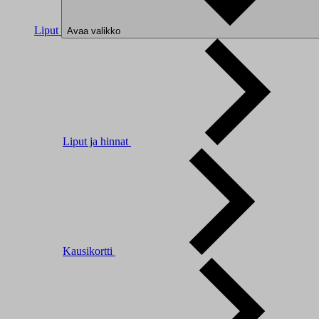
Liput
Avaa valikko
Liput ja hinnat
Kausikortti