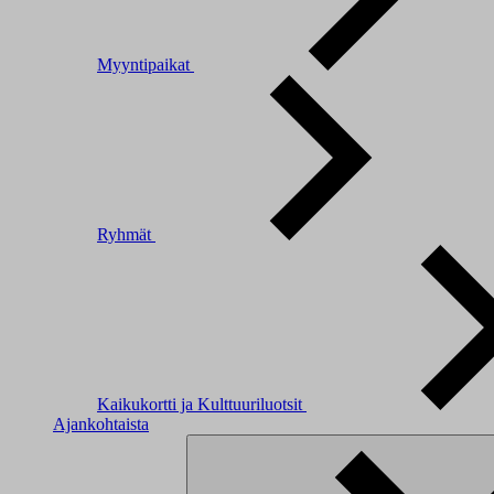
Myyntipaikat
Ryhmät
Kaikukortti ja Kulttuuriluotsit
Ajankohtaista