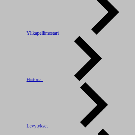
Ylikapellimestari
Historia
Levytykset