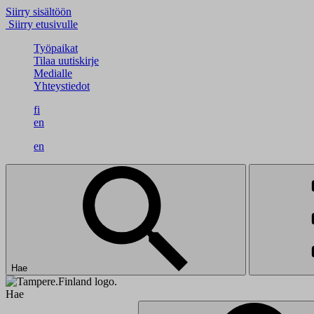
Siirry sisältöön
Siirry etusivulle
Työpaikat
Tilaa uutiskirje
Medialle
Yhteystiedot
fi
en
en
Hae
Hae