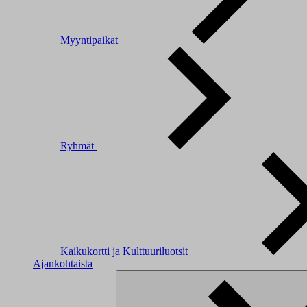
Myyntipaikat
Ryhmät
Kaikukortti ja Kulttuuriluotsit
Ajankohtaista