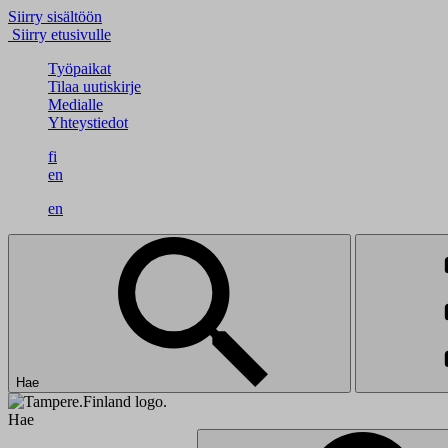
Siirry sisältöön
Siirry etusivulle
Työpaikat
Tilaa uutiskirje
Medialle
Yhteystiedot
fi
en
en
Hae
Hae