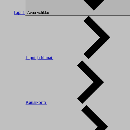
Liput
Avaa valikko
Liput ja hinnat
Kausikortti