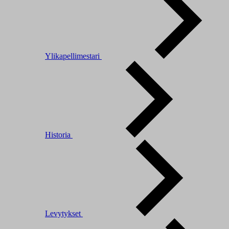
Ylikapellimestari
Historia
Levytykset