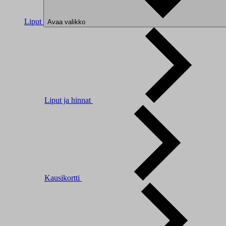
Liput
Avaa valikko
Liput ja hinnat
Kausikortti