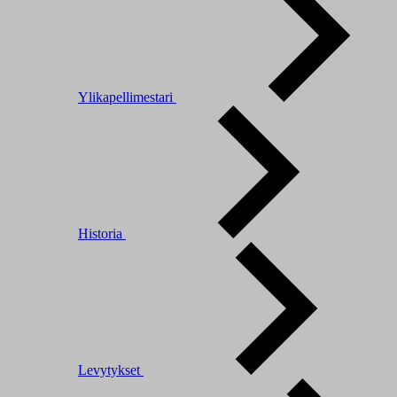
Ylikapellimestari
Historia
Levytykset