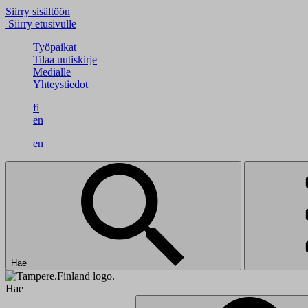
Siirry sisältöön
Siirry etusivulle
Työpaikat
Tilaa uutiskirje
Medialle
Yhteystiedot
fi
en
en
Hae
Hae