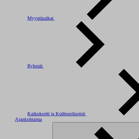
Myyntipaikat
Ryhmät
Kaikukortti ja Kulttuuriluotsit
Ajankohtaista