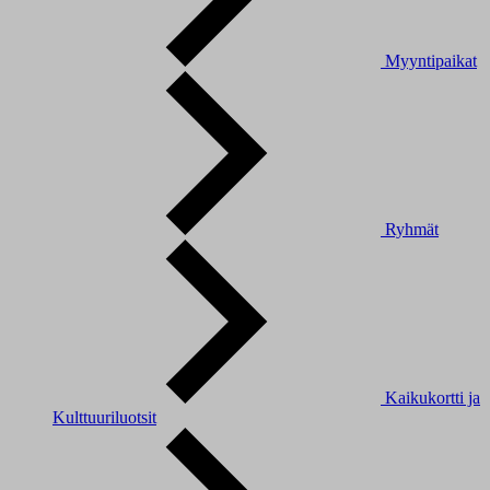
Myyntipaikat
Ryhmät
Kaikukortti ja
Kulttuuriluotsit