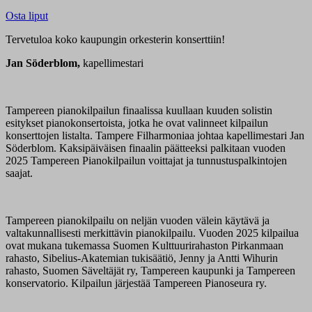
Osta liput
Tervetuloa koko kaupungin orkesterin konserttiin!
Jan Söderblom,
kapellimestari
Tampereen pianokilpailun finaalissa kuullaan kuuden solistin
esitykset pianokonsertoista, jotka he ovat valinneet kilpailun
konserttojen listalta. Tampere Filharmoniaa johtaa kapellimestari Jan
Söderblom. Kaksipäiväisen finaalin päätteeksi palkitaan vuoden
2025 Tampereen Pianokilpailun voittajat ja tunnustuspalkintojen
saajat.
Tampereen pianokilpailu on neljän vuoden välein käytävä ja
valtakunnallisesti merkittävin pianokilpailu. Vuoden 2025 kilpailua
ovat mukana tukemassa Suomen Kulttuurirahaston Pirkanmaan
rahasto, Sibelius-Akatemian tukisäätiö, Jenny ja Antti Wihurin
rahasto, Suomen Säveltäjät ry, Tampereen kaupunki ja Tampereen
konservatorio. Kilpailun järjestää Tampereen Pianoseura ry.