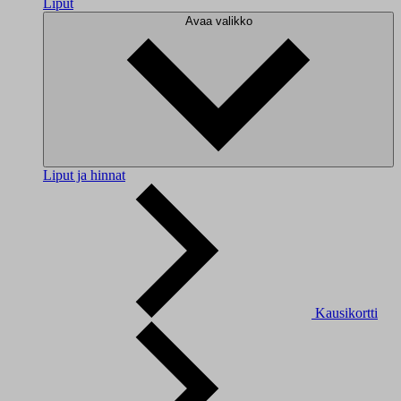
Liput
Avaa valikko
Liput ja hinnat
Kausikortti