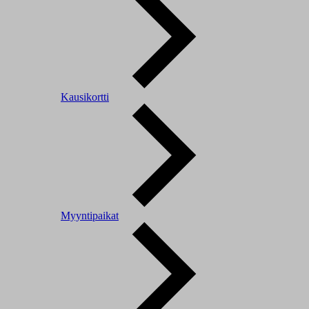
Kausikortti
Myyntipaikat