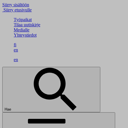
Siirry sisältöön
Siirry etusivulle
Työpaikat
Tilaa uutiskirje
Medialle
Yhteystiedot
fi
en
en
Hae