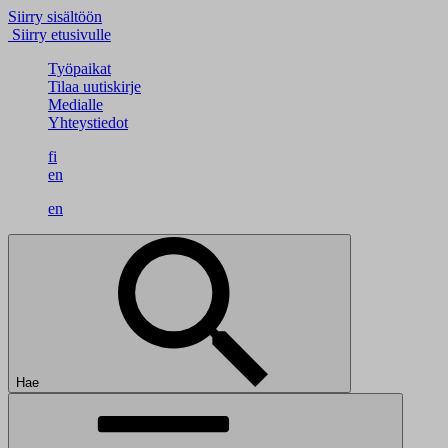
Siirry sisältöön
Siirry etusivulle
Työpaikat
Tilaa uutiskirje
Medialle
Yhteystiedot
fi
en
en
Hae