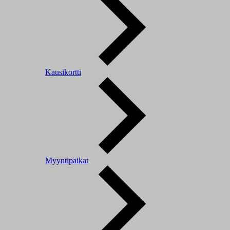
Kausikortti
Myyntipaikat