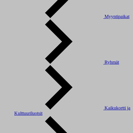
Myyntipaikat
Ryhmät
Kaikukortti ja
Kulttuuriluotsit