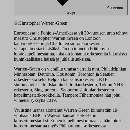
Suurenna
Sulje
Euroopassa ja Pohjois-Amerikassa yli 30-vuotisen uran tehnyt
maestro Christopher Warren-Green on Lontoon
kamariorkesterin ja Charlotten sinfoniaorkesterin
ylikapellimestari. Lisäksi hän on tunnettu brittihovin
luottokapellimestarina, joka on johtanut orkestereita lukuisissa
kuninkaallisissa häissä ja juhlallisuuksissa.
Warren-Green on vieraillut uransa varrella mm. Philadelphian,
Minnesotan, Detroitin, Houstonin, Toronton ja Seattlen
orkestereissa sekä Belgian kansallisorkesterin, RTÉ-
sinfoniaorkesterin, Islannin sinfoniaorkesterin, Tokion NHK-
orkesterin, Singaporen ja Sapporon sinfoniaorkesterien
kapellimestarikorokkeilla. Tampere Filharmoniaa hän johti
viimeksi syksyllä 2019.
Viulistina uransa aloittanut Warren-Green kiinnitettiin 19-
vuotiaana BBC:n Walesin kansallisorkesterin
konserttimestariksi. Ennen kapellimestariuraansa hän toimi
konserttimestarina myös Philharmonia-orkesterissa.