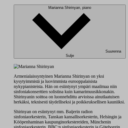
Marianna Shirinyan, piano
Suurenna
Sulje
Armenialaissyntyinen Marianna Shirinyan on yksi
kysytyimmistä ja luovimmista eurooppalaisista
nykypianisteista. Hän on esiintynyt ympäri maailmaa niin
sinfoniakonserttien solistina kuin kamarimuusikkonakin.
Shirinyanin soittoa on luonnehdittu arvioissa ainutlaatuisen
herkäksi, teknisesti täydelliseksi ja poikkeuksellisen kauniiksi.
Shirinyan on esiintynyt mm. Baijerin radion
sinfoniaorkesterin, Tanskan kansallisorkesterin, Helsingin ja
Kööpenhaminan kaupunginorkestereiden, Münchenin
sinfoniaorkesterin, BBC:n sinfoniaorkesterin ja Göteborgin