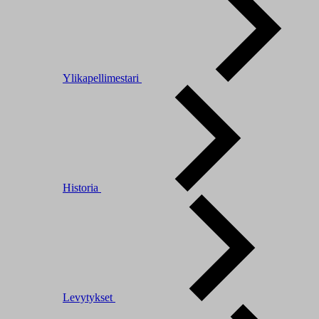
Ylikapellimestari
Historia
Levytykset