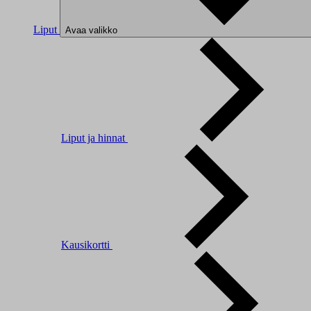
Liput
Avaa valikko
Liput ja hinnat
Kausikortti