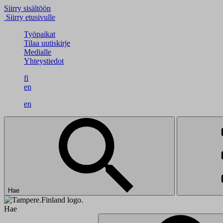
Siirry sisältöön
Siirry etusivulle
Työpaikat
Tilaa uutiskirje
Medialle
Yhteystiedot
fi
en
en
Hae
Hae