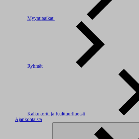
Myyntipaikat
Ryhmät
Kaikukortti ja Kulttuuriluotsit
Ajankohtaista