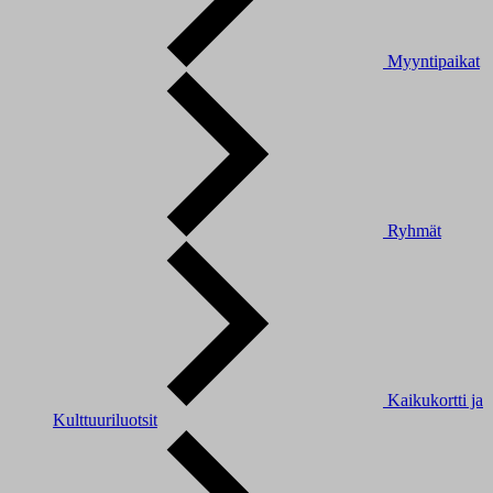
Myyntipaikat
Ryhmät
Kaikukortti ja
Kulttuuriluotsit