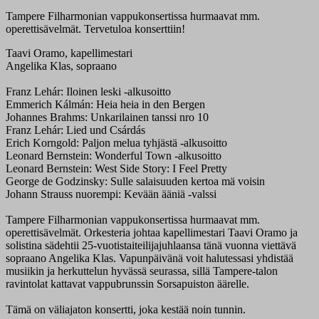
Tampere Filharmonian vappukonsertissa hurmaavat mm.
operettisävelmät. Tervetuloa konserttiin!
Taavi Oramo, kapellimestari
Angelika Klas, sopraano
Franz Lehár: Iloinen leski -alkusoitto
Emmerich Kálmán: Heia heia in den Bergen
Johannes Brahms: Unkarilainen tanssi nro 10
Franz Lehár: Lied und Csárdás
Erich Korngold: Paljon melua tyhjästä -alkusoitto
Leonard Bernstein: Wonderful Town -alkusoitto
Leonard Bernstein: West Side Story: I Feel Pretty
George de Godzinsky: Sulle salaisuuden kertoa mä voisin
Johann Strauss nuorempi: Kevään ääniä -valssi
Tampere Filharmonian vappukonsertissa hurmaavat mm.
operettisävelmät. Orkesteria johtaa kapellimestari Taavi Oramo ja
solistina sädehtii 25-vuotistaiteilijajuhlaansa tänä vuonna viettävä
sopraano Angelika Klas. Vapunpäivänä voit halutessasi yhdistää
musiikin ja herkuttelun hyvässä seurassa, sillä Tampere-talon
ravintolat kattavat vappubrunssin Sorsapuiston äärelle.
Tämä on väliajaton konsertti, joka kestää noin tunnin.