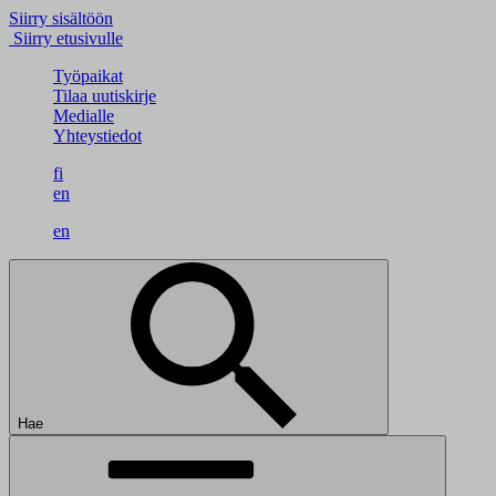
Siirry sisältöön
Siirry etusivulle
Työpaikat
Tilaa uutiskirje
Medialle
Yhteystiedot
fi
en
en
Hae