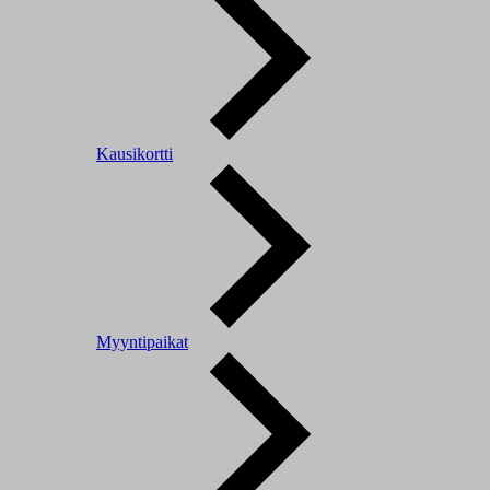
Kausikortti
Myyntipaikat