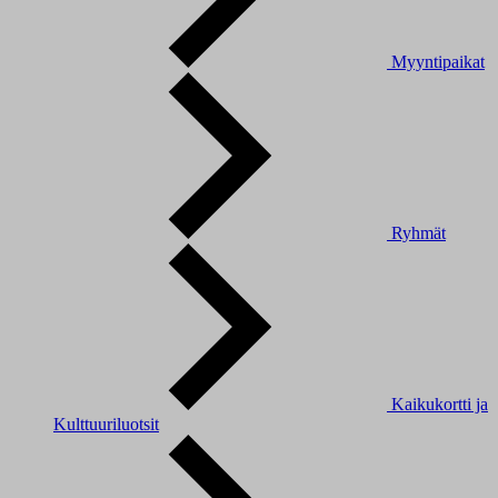
Myyntipaikat
Ryhmät
Kaikukortti ja
Kulttuuriluotsit