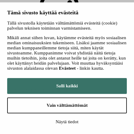
Tämä sivusto käyttää evästeitä
Tällä sivustolla käytetään välttämättömiä evästeitä (cookie)
palvelun teknisen toiminnan varmistamiseen.
Instagram
Mikäli annat siihen luvan, käytämme evästeitä myös sosiaalisen
median ominaisuuksien tukemiseen. Lisäksi jaamme sosiaalisen
median kumppaneillemme tietoja siitä, miten käytät
sivustoamme. Kumppanimme voivat yhdistää näitä tietoja
muihin tietoihin, joita olet antanut heille tai joita on kerätty, kun
olet käyttänyt heidän palvelujaan. Voit muuttaa hyväksyntääsi
sivuston alalaidassa olevan
Evästeet
- linkin kautta.
YouTube
Salli kaikki
© 2026 Tampereen kaupunki
Saavutettavuusseloste
Evästeet
Vain välttämättömät
Tietosuoja
Opas Online (Orkesterille)
Näytä tiedot