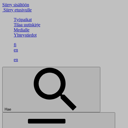
Siirry sisältöön
Siirry etusivulle
Työpaikat
Tilaa uutiskirje
Medialle
Yhteystiedot
fi
en
en
Hae