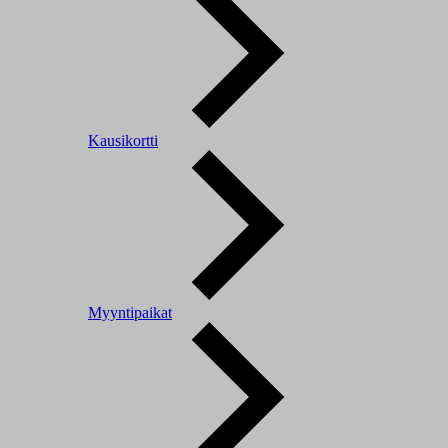
Kausikortti
Myyntipaikat