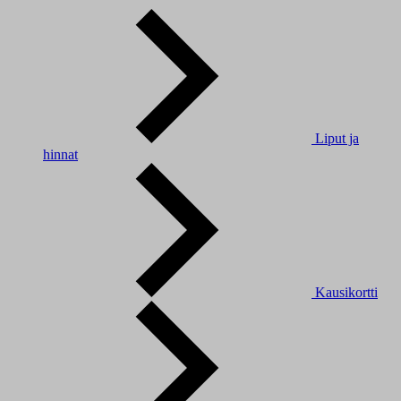
Liput ja
hinnat
Kausikortti