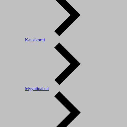
Kausikortti
Myyntipaikat