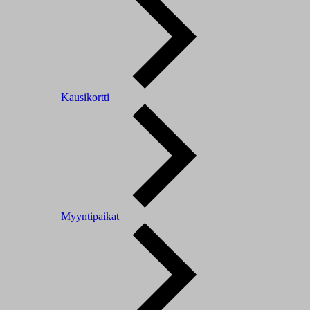
Kausikortti
Myyntipaikat