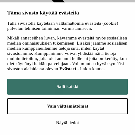
Tämä sivusto käyttää evästeitä
Tällä sivustolla käytetään välttämättömiä evästeitä (cookie)
palvelun teknisen toiminnan varmistamiseen.
Ryhmät
Mikäli annat siihen luvan, käytämme evästeitä myös sosiaalisen
median ominaisuuksien tukemiseen. Lisäksi jaamme sosiaalisen
Seuraa meitä somessa
median kumppaneillemme tietoja siitä, miten käytät
sivustoamme. Kumppanimme voivat yhdistää näitä tietoja
muihin tietoihin, joita olet antanut heille tai joita on kerätty, kun
olet käyttänyt heidän palvelujaan. Voit muuttaa hyväksyntääsi
sivuston alalaidassa olevan
Evästeet
- linkin kautta.
Salli kaikki
Facebook
Vain välttämättömät
Näytä tiedot