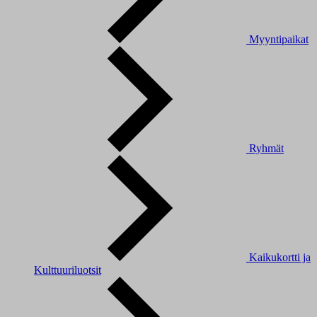
Myyntipaikat
Ryhmät
Kaikukortti ja
Kulttuuriluotsit