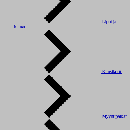
Liput ja
hinnat
Kausikortti
Myyntipaikat