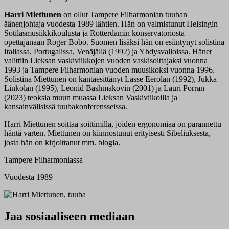
Harri Miettunen
on ollut Tampere Filharmonian tuuban
äänenjohtaja vuodesta 1989 lähtien. Hän on valmistunut Helsingin
Sotilasmusiikkikoulusta ja Rotterdamin konservatoriosta
opettajanaan Roger Bobo. Suomen lisäksi hän on esiintynyt solistina
Italiassa, Portugalissa, Venäjällä (1992) ja Yhdysvalloissa. Hänet
valittiin Lieksan vaskiviikkojen vuoden vaskisoittajaksi vuonna
1993 ja Tampere Filharmonian vuoden muusikoksi vuonna 1996.
Solistina Miettunen on kantaesittänyt Lasse Eerolan (1992), Jukka
Linkolan (1995), Leonid Bashmakovin (2001) ja Lauri Porran
(2023) teoksia muun muassa Lieksan Vaskiviikoilla ja
kansainvälisissä tuubakonferensseissa.
Harri Miettunen soittaa soittimilla, joiden ergonomiaa on parannettu
häntä varten. Miettunen on kiinnostunut erityisesti Sibeliuksesta,
josta hän on kirjoittanut mm. blogia.
Tampere Filharmoniassa
Vuodesta 1989
Jaa sosiaaliseen mediaan