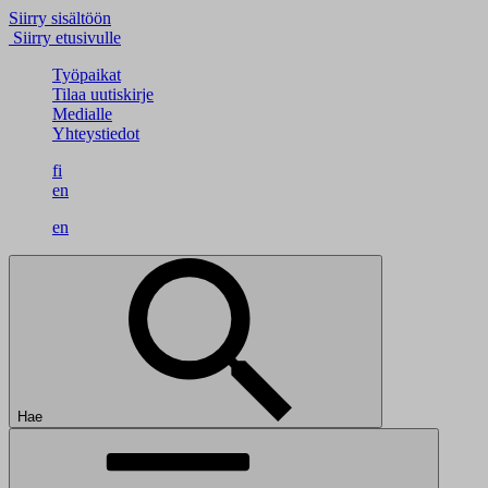
Siirry sisältöön
Siirry etusivulle
Työpaikat
Tilaa uutiskirje
Medialle
Yhteystiedot
fi
en
en
Hae