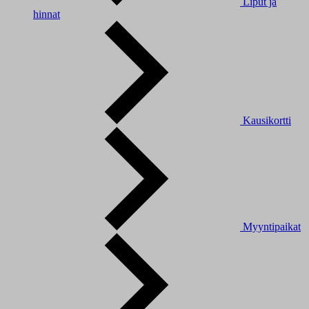
Liput ja
hinnat
Kausikortti
Myyntipaikat