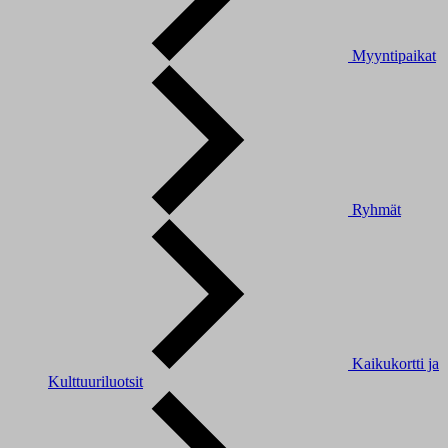
Myyntipaikat
Ryhmät
Kaikukortti ja
Kulttuuriluotsit