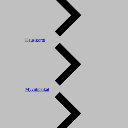
Kausikortti
Myyntipaikat