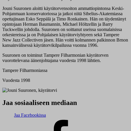
Jouni Suuronen aloitti käyrätorvensoiton ammattiopintonsa Keski-
Pohjanmaan konservatoriossa ja jatkoi niitä Sibelius-Akatemiassa
opettajinaan Esko Seppälä ja Timo Ronkainen. Hän on täydentänyt
opintojaan Herman Baumannin, Michael Höltzellin ja Barry
Tuckwellin johdolla. Suuronen on soittanut useissa suomalaisissa
orkestereissa ja on Pohjalaisen käyrätorviyhtyeen sekä Tampere
New Jazz Collectiven jäsen. Hän voitti kolmannen palkinnon Brnon
kansainvälisessä käyrätorvikilpailussa vuonna 1996.
Suuronen on toiminut Tampere Filharmonian käyrätorven
vuorottelevana äänenjohtajana vuodesta 1998 lähtien.
Tampere Filharmoniassa
Vuodesta 1998
Jaa sosiaaliseen mediaan
Jaa Facebookissa