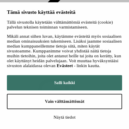
Ryhmät
Tämä sivusto käyttää evästeitä
Seuraa meitä somessa
Tällä sivustolla käytetään välttämättömiä evästeitä (cookie)
palvelun teknisen toiminnan varmistamiseen.
Mikäli annat siihen luvan, käytämme evästeitä myös sosiaalisen
median ominaisuuksien tukemiseen. Lisäksi jaamme sosiaalisen
median kumppaneillemme tietoja siitä, miten käytät
sivustoamme. Kumppanimme voivat yhdistää näitä tietoja
muihin tietoihin, joita olet antanut heille tai joita on kerätty, kun
olet käyttänyt heidän palvelujaan. Voit muuttaa hyväksyntääsi
sivuston alalaidassa olevan
Evästeet
- linkin kautta.
Facebook
Salli kaikki
Vain välttämättömät
Näytä tiedot
Instagram