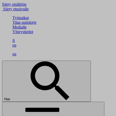
Siirry sisältöön
Siirry etusivulle
Työpaikat
Tilaa uutiskirje
Medialle
Yhteystiedot
fi
en
en
Hae