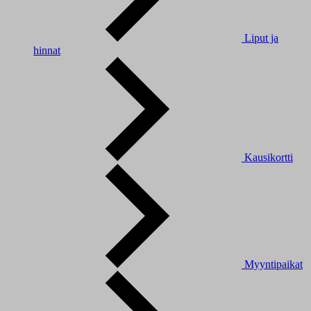
Liput ja
hinnat
Kausikortti
Myyntipaikat