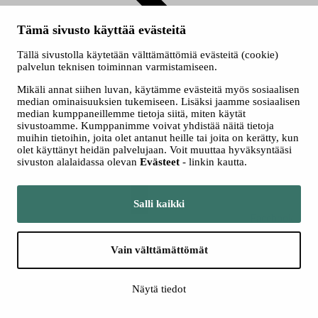
Tämä sivusto käyttää evästeitä
Tällä sivustolla käytetään välttämättömiä evästeitä (cookie)
Ryhmät
palvelun teknisen toiminnan varmistamiseen.
Seuraa meitä somessa
Mikäli annat siihen luvan, käytämme evästeitä myös sosiaalisen
median ominaisuuksien tukemiseen. Lisäksi jaamme sosiaalisen
median kumppaneillemme tietoja siitä, miten käytät
sivustoamme. Kumppanimme voivat yhdistää näitä tietoja
muihin tietoihin, joita olet antanut heille tai joita on kerätty, kun
olet käyttänyt heidän palvelujaan. Voit muuttaa hyväksyntääsi
sivuston alalaidassa olevan
Evästeet
- linkin kautta.
Salli kaikki
Facebook
Vain välttämättömät
Näytä tiedot