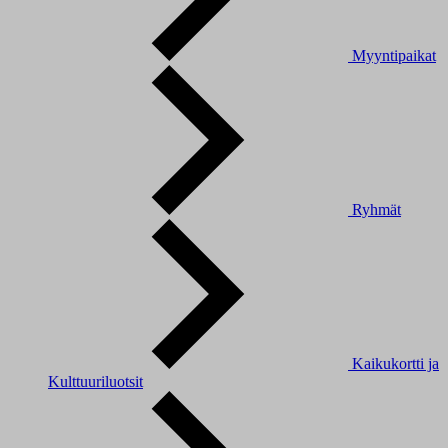
Myyntipaikat
Ryhmät
Kaikukortti ja
Kulttuuriluotsit