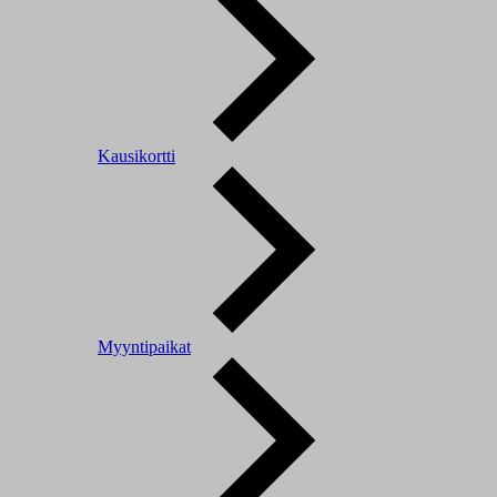
Kausikortti
Myyntipaikat