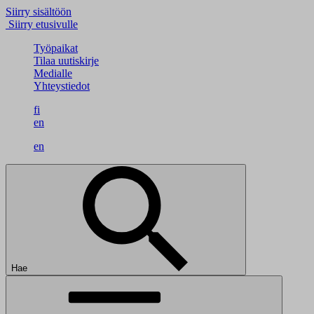
Siirry sisältöön
Siirry etusivulle
Työpaikat
Tilaa uutiskirje
Medialle
Yhteystiedot
fi
en
en
Hae