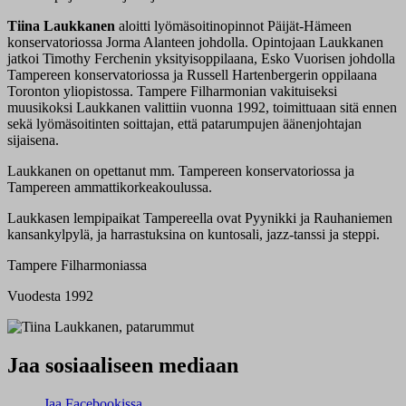
Tiina Laukkanen
aloitti lyömäsoitinopinnot Päijät-Hämeen
konservatoriossa Jorma Alanteen johdolla. Opintojaan Laukkanen
jatkoi Timothy Ferchenin yksityisoppilaana, Esko Vuorisen johdolla
Tampereen konservatoriossa ja Russell Hartenbergerin oppilaana
Toronton yliopistossa. Tampere Filharmonian vakituiseksi
muusikoksi Laukkanen valittiin vuonna 1992, toimittuaan sitä ennen
sekä lyömäsoitinten soittajan, että patarumpujen äänenjohtajan
sijaisena.
Laukkanen on opettanut mm. Tampereen konservatoriossa ja
Tampereen ammattikorkeakoulussa.
Laukkasen lempipaikat Tampereella ovat Pyynikki ja Rauhaniemen
kansankylpylä, ja harrastuksina on kuntosali, jazz-tanssi ja steppi.
Tampere Filharmoniassa
Vuodesta 1992
Jaa sosiaaliseen mediaan
Jaa Facebookissa