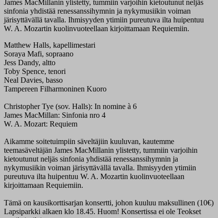
James MacMillanin ylistetty, tummiin varjoihin kietoutunut neljäs
sinfonia yhdistää renessanssihymnin ja nykymusiikin voiman
järisyttävällä tavalla. Ihmisyyden ytimiin pureutuva ilta huipentuu
W. A. Mozartin kuolinvuoteellaan kirjoittamaan Requiemiin.
Matthew Halls, kapellimestari
Soraya Mafi, sopraano
Jess Dandy, altto
Toby Spence, tenori
Neal Davies, basso
Tampereen Filharmoninen Kuoro
Christopher Tye (sov. Halls): In nomine à 6
James MacMillan: Sinfonia nro 4
W. A. Mozart: Requiem
Aikamme soitetuimpiin säveltäjiin kuuluvan, kautemme
teemasäveltäjän James MacMillanin ylistetty, tummiin varjoihin
kietoutunut neljäs sinfonia yhdistää renessanssihymnin ja
nykymusiikin voiman järisyttävällä tavalla. Ihmisyyden ytimiin
pureutuva ilta huipentuu W. A. Mozartin kuolinvuoteellaan
kirjoittamaan Requiemiin.
Tämä on kausikorttisarjan konsertti, johon kuuluu maksullinen (10€)
Lapsiparkki alkaen klo 18.45. Huom! Konsertissa ei ole Teokset