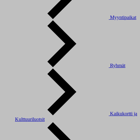
Myyntipaikat
Ryhmät
Kaikukortti ja
Kulttuuriluotsit