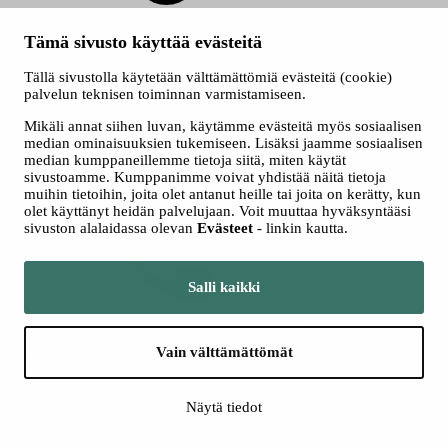
Tämä sivusto käyttää evästeitä
Tällä sivustolla käytetään välttämättömiä evästeitä (cookie)
Tampere Filharmonia
palvelun teknisen toiminnan varmistamiseen.
Mikäli annat siihen luvan, käytämme evästeitä myös sosiaalisen
Yliopistonkatu 55
median ominaisuuksien tukemiseen. Lisäksi jaamme sosiaalisen
33100 Tampere
median kumppaneillemme tietoja siitä, miten käytät
sivustoamme. Kumppanimme voivat yhdistää näitä tietoja
muihin tietoihin, joita olet antanut heille tai joita on kerätty, kun
olet käyttänyt heidän palvelujaan. Voit muuttaa hyväksyntääsi
sivuston alalaidassa olevan
Evästeet
- linkin kautta.
Salli kaikki
+358 3 243 4111
Vain välttämättömät
Konsertit
Näytä tiedot