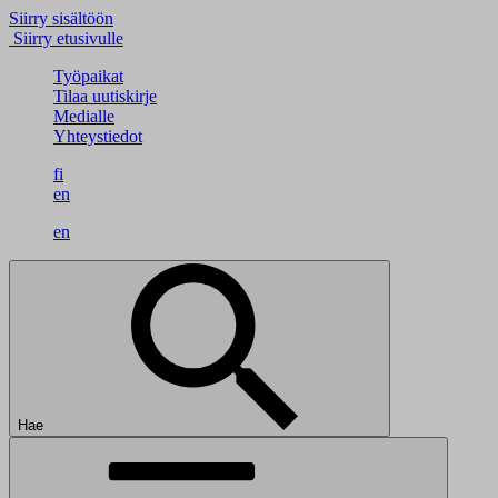
Siirry sisältöön
Siirry etusivulle
Työpaikat
Tilaa uutiskirje
Medialle
Yhteystiedot
fi
en
en
Hae