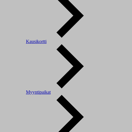
Kausikortti
Myyntipaikat