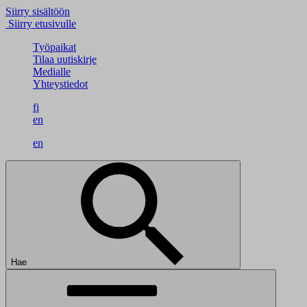
Siirry sisältöön
Siirry etusivulle
Työpaikat
Tilaa uutiskirje
Medialle
Yhteystiedot
fi
en
en
Hae