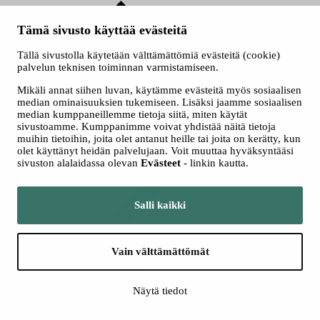
Tämä sivusto käyttää evästeitä
Tällä sivustolla käytetään välttämättömiä evästeitä (cookie)
palvelun teknisen toiminnan varmistamiseen.
Mikäli annat siihen luvan, käytämme evästeitä myös sosiaalisen
median ominaisuuksien tukemiseen. Lisäksi jaamme sosiaalisen
Katso kaikki
median kumppaneillemme tietoja siitä, miten käytät
konsertit
sivustoamme. Kumppanimme voivat yhdistää näitä tietoja
muihin tietoihin, joita olet antanut heille tai joita on kerätty, kun
olet käyttänyt heidän palvelujaan. Voit muuttaa hyväksyntääsi
sivuston alalaidassa olevan
Evästeet
- linkin kautta.
Salli kaikki
Kamarimusiikki
Vain välttämättömät
Näytä tiedot