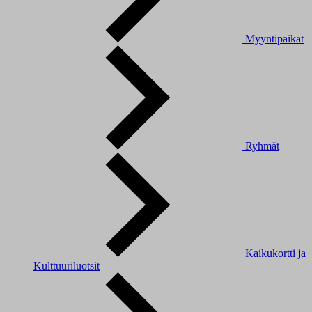
Myyntipaikat
Ryhmät
Kaikukortti ja
Kulttuuriluotsit