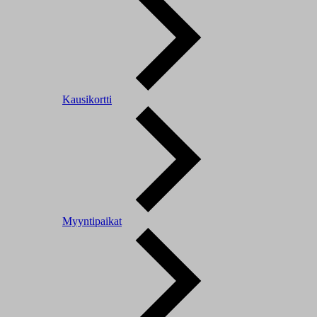
Kausikortti
Myyntipaikat