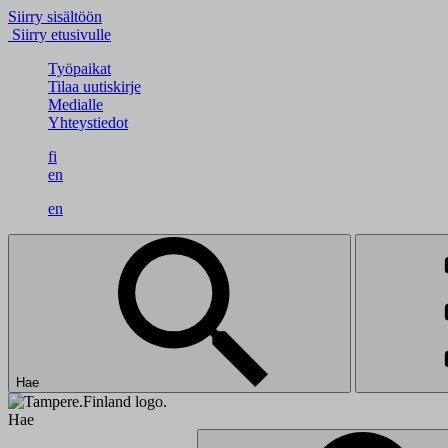
Siirry sisältöön
Siirry etusivulle
Työpaikat
Tilaa uutiskirje
Medialle
Yhteystiedot
fi
en
en
Hae
Hae