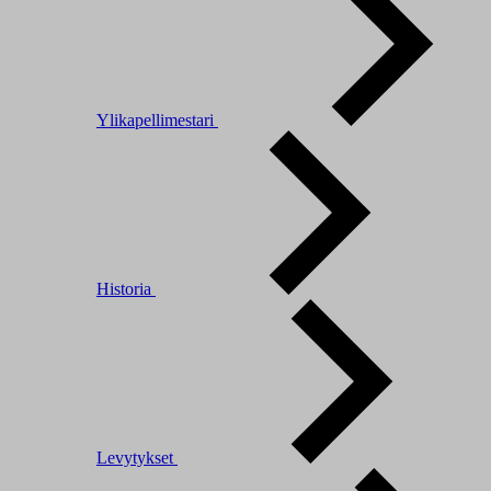
Ylikapellimestari
Historia
Levytykset