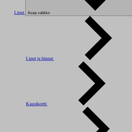
Liput
Avaa valikko
Liput ja hinnat
Kausikortti