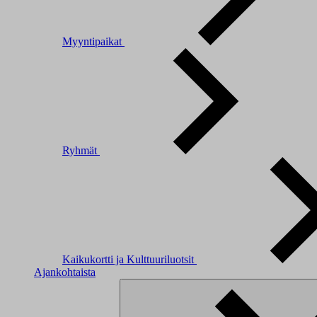
Myyntipaikat
Ryhmät
Kaikukortti ja Kulttuuriluotsit
Ajankohtaista