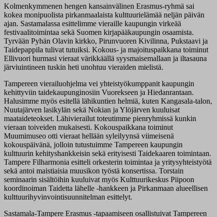
Kolmenkymmenen hengen kansainvälinen Erasmus-ryhmä sai
kokea monipuolista pirkanmaalaista kulttuurielämää neljän päivän
ajan. Sastamalassa esittelimme vieraille kaupungin virkeää
festivaalitoimintaa sekä Suomen kirjapääkaupungin osaamista.
Tyrvään Pyhän Olavin kirkko, Pirunvuoren Kivilinna, Pukstaavi ja
Taidepappila tulivat tutuiksi. Kokous- ja majoituspaikkana toiminut
Ellivuori hurmasi vieraat värikkäällä syysmaisemallaan ja iltasauna
järviuintineen tuskin heti unohtuu vieraiden mielistä.
Tampereen vierailuohjelma vei yhteistyökumppanit kaupungin
kehittyviin taidekaupunginosiin Vuorekseen ja Hiedanrantaan.
Halusimme myös esitellä lähikuntien helmiä, kuten Kangasala-talon,
Nuutajärven lasikylän sekä Nokian ja Ylöjärven kuuluisat
maataideteokset. Lähivierailut toteutimme pienryhmissä kunkin
vieraan toiveiden mukaisesti. Kokouspaikkana toiminut
Muumimuseo otti vieraat hellään syleilyynsä viimeisenä
kokouspäivänä, jolloin tutustuimme Tampereen kaupungin
kulttuurin kehityshankkeisin sekä erityisesti Taidekaaren toimintaan.
Tampere Filharmonia esitteli orkesterin toimintaa ja yritysyhteistyötä
sekä antoi maistiaisia muusikon työstä konsertissa. Torstain
seminaarin sisältöihin kuuluivat myös Kulttuurikeskus Piipoon
koordinoiman Taidetta lähelle -hankkeen ja Pirkanmaan alueellisen
kulttuurihyvinvointisuunnitelman esittelyt.
Sastamala-Tampere Erasmus -tapaamiseen osallistuivat Tampereen