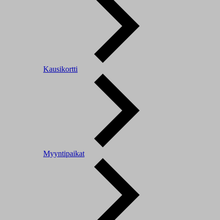
Kausikortti
Myyntipaikat