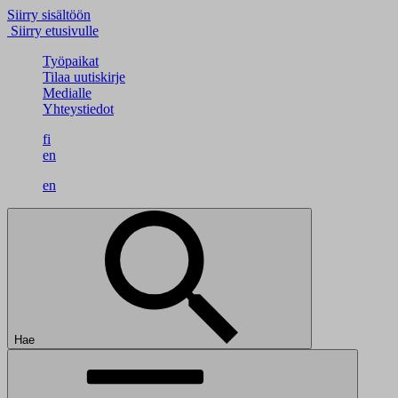
Siirry sisältöön
Siirry etusivulle
Työpaikat
Tilaa uutiskirje
Medialle
Yhteystiedot
fi
en
en
Hae