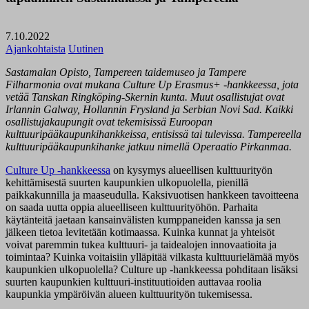
7.10.2022
Ajankohtaista
Uutinen
Sastamalan Opisto, Tampereen taidemuseo ja Tampere
Filharmonia ovat mukana Culture Up Erasmus+ -hankkeessa, jota
vetää Tanskan Ringköping-Skernin kunta. Muut osallistujat ovat
Irlannin Galway, Hollannin Frysland ja Serbian Novi Sad. Kaikki
osallistujakaupungit ovat tekemisissä Euroopan
kulttuuripääkaupunkihankkeissa, entisissä tai tulevissa. Tampereella
kulttuuripääkaupunkihanke jatkuu nimellä Operaatio Pirkanmaa.
Culture Up -hankkeessa
on kysymys alueellisen kulttuurityön
kehittämisestä suurten kaupunkien ulkopuolella, pienillä
paikkakunnilla ja maaseudulla. Kaksivuotisen hankkeen tavoitteena
on saada uutta oppia alueelliseen kulttuurityöhön. Parhaita
käytänteitä jaetaan kansainvälisten kumppaneiden kanssa ja sen
jälkeen tietoa levitetään kotimaassa. Kuinka kunnat ja yhteisöt
voivat paremmin tukea kulttuuri- ja taidealojen innovaatioita ja
toimintaa? Kuinka voitaisiin ylläpitää vilkasta kulttuurielämää myös
kaupunkien ulkopuolella? Culture up -hankkeessa pohditaan lisäksi
suurten kaupunkien kulttuuri-instituutioiden auttavaa roolia
kaupunkia ympäröivän alueen kulttuurityön tukemisessa.