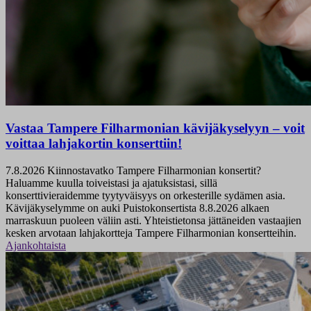
Vastaa Tampere Filharmonian kävijäkyselyyn – voit
voittaa lahjakortin konserttiin!
7.8.2026
Kiinnostavatko Tampere Filharmonian konsertit?
Haluamme kuulla toiveistasi ja ajatuksistasi, sillä
konserttivieraidemme tyytyväisyys on orkesterille sydämen asia.
Kävijäkyselymme on auki Puistokonsertista 8.8.2026 alkaen
marraskuun puoleen väliin asti. Yhteistietonsa jättäneiden vastaajien
kesken arvotaan lahjakortteja Tampere Filharmonian konsertteihin.
Ajankohtaista