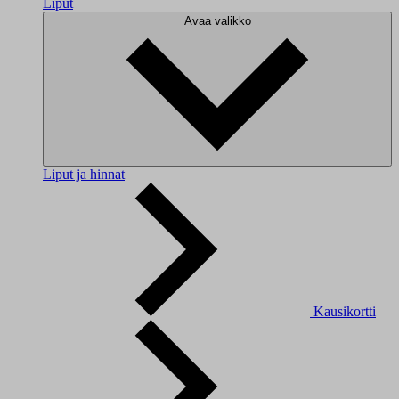
Liput
Avaa valikko
Liput ja hinnat
Kausikortti