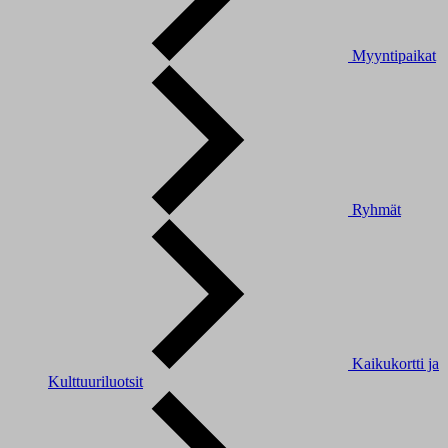
Myyntipaikat
Ryhmät
Kaikukortti ja
Kulttuuriluotsit