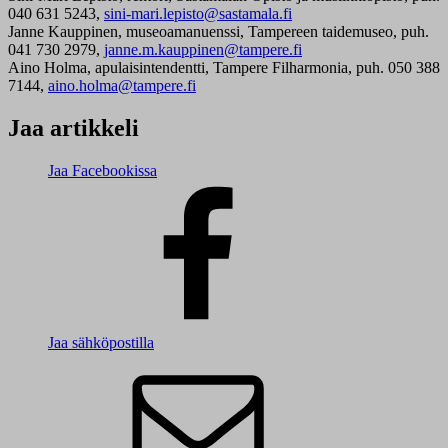
040 631 5243,
sini-mari.lepisto@sastamala.fi
Janne Kauppinen, museoamanuenssi, Tampereen taidemuseo, puh.
041 730 2979,
janne.m.kauppinen@tampere.fi
Aino Holma, apulaisintendentti, Tampere Filharmonia, puh. 050 388
7144,
aino.holma@tampere.fi
Jaa artikkeli
Jaa Facebookissa
Jaa sähköpostilla