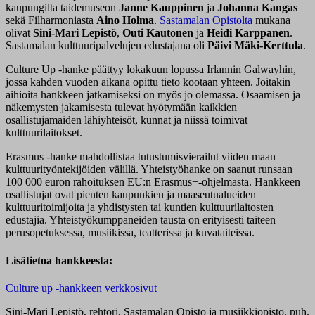
kaupungilta taidemuseon
Janne Kauppinen
ja
Johanna Kangas
sekä Filharmoniasta
Aino Holma
.
Sastamalan Opistolta
mukana
olivat
Sini-Mari Lepistö
,
Outi Kautonen
ja
Heidi Karppanen
.
Sastamalan kulttuuripalvelujen edustajana oli
Päivi Mäki-Kerttula
.
Culture Up -hanke päättyy lokakuun lopussa Irlannin Galwayhin,
jossa kahden vuoden aikana opittu tieto kootaan yhteen. Joitakin
aihioita hankkeen jatkamiseksi on myös jo olemassa. Osaamisen ja
näkemysten jakamisesta tulevat hyötymään kaikkien
osallistujamaiden lähiyhteisöt, kunnat ja niissä toimivat
kulttuurilaitokset.
Erasmus -hanke mahdollistaa tutustumisvierailut viiden maan
kulttuurityöntekijöiden välillä. Yhteistyöhanke on saanut runsaan
100 000 euron rahoituksen EU:n Erasmus+-ohjelmasta. Hankkeen
osallistujat ovat pienten kaupunkien ja maaseutualueiden
kulttuuritoimijoita ja yhdistysten tai kuntien kulttuurilaitosten
edustajia. Yhteistyökumppaneiden tausta on erityisesti taiteen
perusopetuksessa, musiikissa, teatterissa ja kuvataiteissa.
Lisätietoa hankkeesta:
Culture up -hankkeen verkkosivut
Sini-Mari Lepistö, rehtori, Sastamalan Opisto ja musiikkiopisto, puh.